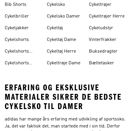
Bib Shorts
Cykelsko
Cykeltrøjer
Cykelbriller
Cykelsko Damer
Cykeltrøjer Herre
Cykeljakker
Cykeltøj
Cykeludstyr
Cykelshorts
Cykeltøj Dame
Vinterfrakker
Cykelshorts
Cykeltøj Herre
Buksedragter
Damer
Cykelshorts
Cykeltrøje Dame
Bæltetasker
Mænd
ERFARING OG EKSKLUSIVE
MATERIALER SIKRER DE BEDSTE
CYKELSKO TIL DAMER
adidas har mange års erfaring med udvikling af sportssko.
Ja, det var faktisk det, man startede med i sin tid. Derfor