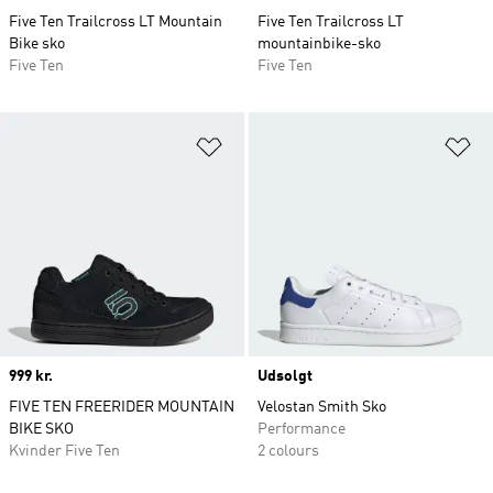
Five Ten Trailcross LT Mountain
Five Ten Trailcross LT
Bike sko
mountainbike-sko
Five Ten
Five Ten
Føj til ønskeliste
Fø
Price
999 kr.
Udsolgt
FIVE TEN FREERIDER MOUNTAIN
Velostan Smith Sko
BIKE SKO
Performance
Kvinder Five Ten
2 colours