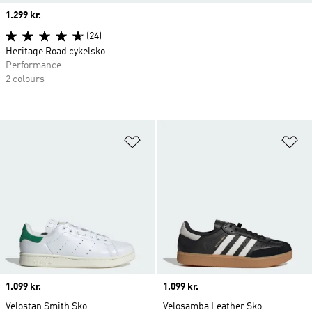
Price
1.299 kr.
(24)
Heritage Road cykelsko
Performance
2 colours
Føj til ønskeliste
Fø
Price
1.099 kr.
Price
1.099 kr.
Velostan Smith Sko
Velosamba Leather Sko