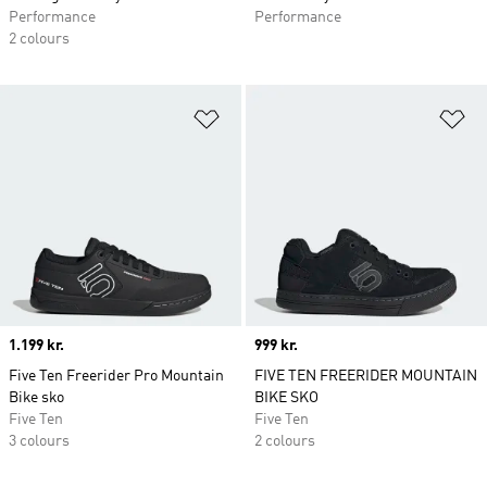
Performance
Performance
2 colours
Føj til ønskeliste
Fø
Price
1.199 kr.
Price
999 kr.
Five Ten Freerider Pro Mountain
FIVE TEN FREERIDER MOUNTAIN
Bike sko
BIKE SKO
Five Ten
Five Ten
3 colours
2 colours