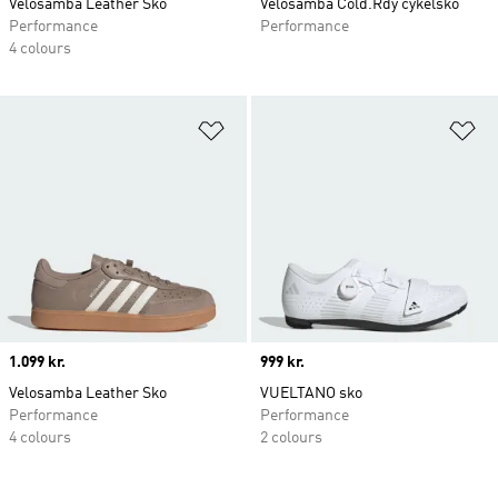
Velosamba Leather Sko
Velosamba Cold.Rdy cykelsko
Performance
Performance
4 colours
Føj til ønskeliste
Fø
Price
1.099 kr.
Price
999 kr.
Velosamba Leather Sko
VUELTANO sko
Performance
Performance
4 colours
2 colours