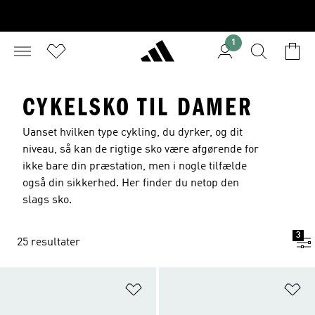
1
CYKELSKO TIL DAMER
Uanset hvilken type cykling, du dyrker, og dit
niveau, så kan de rigtige sko være afgørende for
ikke bare din præstation, men i nogle tilfælde
også din sikkerhed. Her finder du netop den
slags sko.
3
25 resultater
Føj til ønskeliste
Fø