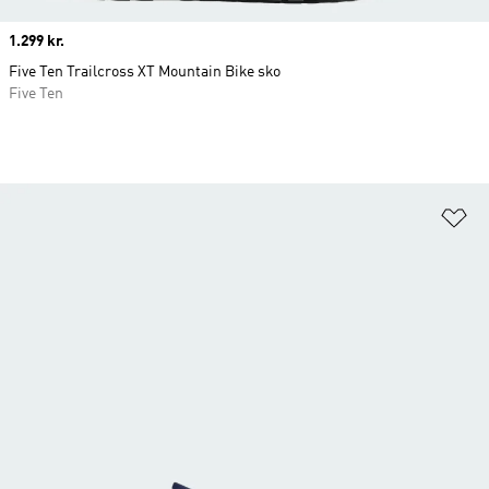
Price
1.299 kr.
Five Ten Trailcross XT Mountain Bike sko
Five Ten
Fø