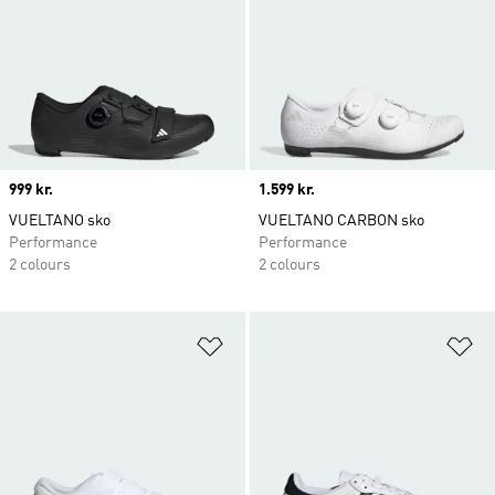
Price
999 kr.
Price
1.599 kr.
VUELTANO sko
VUELTANO CARBON sko
Performance
Performance
2 colours
2 colours
Føj til ønskeliste
Fø