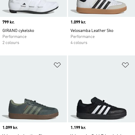
Price
799 kr.
Price
1.099 kr.
GIRANO cykelsko
Velosamba Leather Sko
Performance
Performance
2 colours
4 colours
Føj til ønskeliste
Fø
Price
1.099 kr.
Price
1.199 kr.