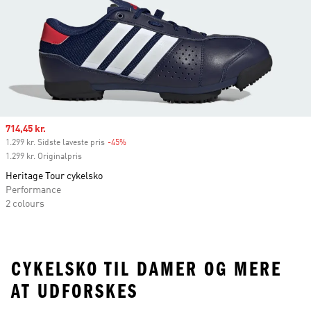
Sale price
714,45 kr.
1.299 kr. Sidste laveste pris
-45%
Discount
1.299 kr. Originalpris
Heritage Tour cykelsko
Performance
2 colours
CYKELSKO TIL DAMER OG MERE
AT UDFORSKES