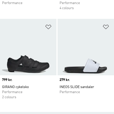
Performance
Performance
4 colours
Føj til ønskeliste
Fø
Price
799 kr.
Price
279 kr.
GIRANO cykelsko
INEOS SLIDE sandaler
Performance
Performance
2 colours