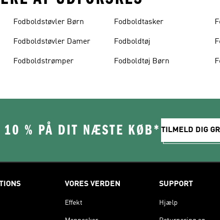
Fodboldstøvler Børn
Fodboldtasker
F
Fodboldstøvler Damer
Fodboldtøj
F
Fodboldstrømper
Fodboldtøj Børn
F
 10 % PÅ DIT NÆSTE KØB*
TILMELD DIG GR
TIONS
VORES VERDEN
SUPPORT
Effekt
Hjælp