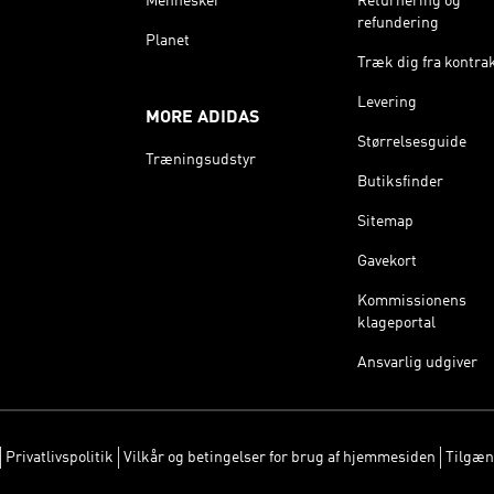
Mennesker
Returnering og
refundering
Planet
Træk dig fra kontra
Levering
MORE ADIDAS
Størrelsesguide
Træningsudstyr
Butiksfinder
Sitemap
Gavekort
Kommissionens
klageportal
Ansvarlig udgiver
Privatlivspolitik
Vilkår og betingelser for brug af hjemmesiden
Tilgæn