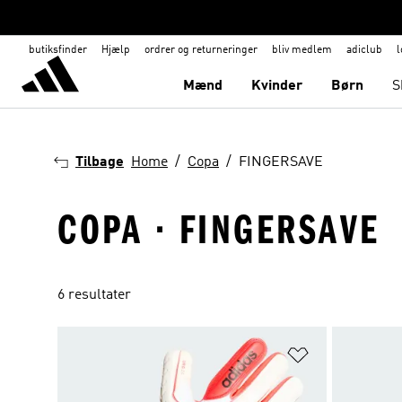
butiksfinder
Hjælp
ordrer og returneringer
bliv medlem
adiclub
l
Mænd
Kvinder
Børn
S
Tilbage
Home
Copa
FINGERSAVE
COPA · FINGERSAVE
6 resultater
Føj til ønskeli