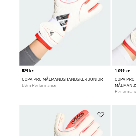
Price
529 kr.
Price
1.099 kr.
COPA PRO MÅLMANDSHANDSKER JUNIOR
COPA PRO 
Børn Performance
MÅLMAND
Performan
Føj til ønskeli