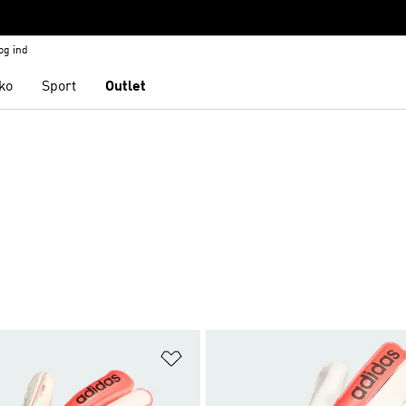
og ind
ko
Sport
Outlet
ste
Føj til ønskeliste