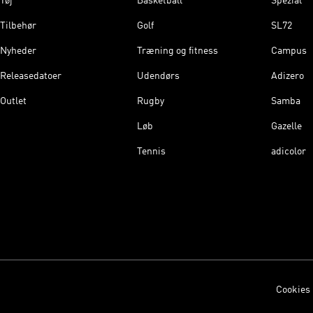
Tøj
Basketball
Spezial
Tilbehør
Golf
SL72
Nyheder
Træning og fitness
Campus
Releasedatoer
Udendørs
Adizero
Outlet
Rugby
Samba
Løb
Gazelle
Tennis
adicolor
Cookies