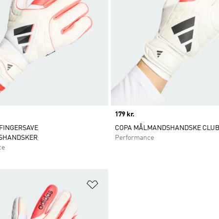
Price
179 kr.
FINGERSAVE
COPA MÅLMANDSHANDSKE CLU
SHANDSKER
Performance
ce
ste
Føj til ønskeliste