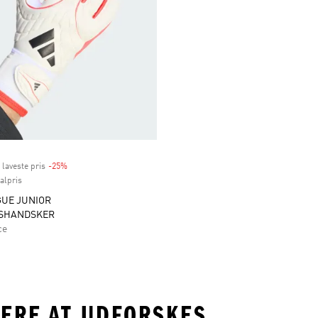
 laveste pris
-25%
Discount
nalpris
GUE JUNIOR
SHANDSKER
ce
MERE AT UDFORSKES