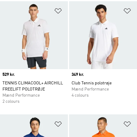
Føj til ønskeliste
Fø
Price
529 kr.
Price
349 kr.
TENNIS CLIMACOOL+ AIRCHILL
Club Tennis polotrøje
FREELIFT POLOTRØJE
Mænd Performance
Mænd Performance
4 colours
2 colours
Føj til ønskeliste
Fø