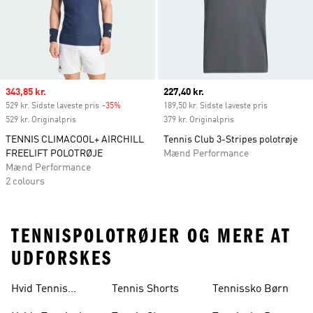
Sale price
343,85 kr.
Current price
227,40 kr.
529 kr. Sidste laveste pris
-35%
Discount
189,50 kr. Sidste laveste pris
529 kr. Originalpris
379 kr. Originalpris
TENNIS CLIMACOOL+ AIRCHILL
Tennis Club 3-Stripes polotrøje
FREELIFT POLOTRØJE
Mænd Performance
Mænd Performance
2 colours
TENNISPOLOTRØJER OG MERE AT
UDFORSKES
Hvid Tennis
Tennis Shorts
Tennissko Børn
Nederdel