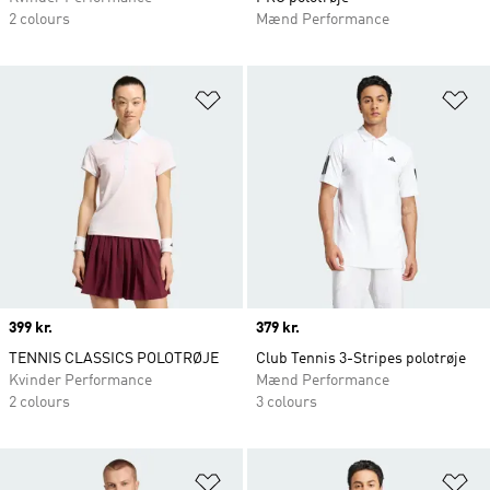
2 colours
Mænd Performance
Føj til ønskeliste
Fø
Price
399 kr.
Price
379 kr.
TENNIS CLASSICS POLOTRØJE
Club Tennis 3-Stripes polotrøje
Kvinder Performance
Mænd Performance
2 colours
3 colours
Føj til ønskeliste
Fø