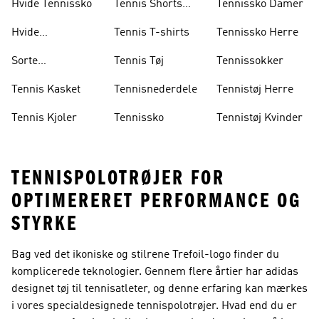
Hvide Tennissko
Tennis Shorts
Tennissko Damer
Herre
Hvide
Tennis T-shirts
Tennissko Herre
Tennissokker
Sorte
Tennis Tøj
Tennissokker
Tennissokker
Tennis Kasket
Tennisnederdele
Tennistøj Herre
Tennis Kjoler
Tennissko
Tennistøj Kvinder
TENNISPOLOTRØJER FOR
OPTIMERERET PERFORMANCE OG
STYRKE
Bag ved det ikoniske og stilrene Trefoil-logo finder du
komplicerede teknologier. Gennem flere årtier har adidas
designet tøj til tennisatleter, og denne erfaring kan mærkes
i vores specialdesignede tennispolotrøjer. Hvad end du er