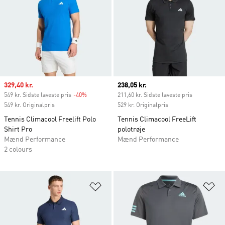
Sale price
329,40 kr.
Current price
238,05 kr.
549 kr. Sidste laveste pris
-40%
Discount
211,60 kr. Sidste laveste pris
549 kr. Originalpris
529 kr. Originalpris
Tennis Climacool Freelift Polo
Tennis Climacool FreeLift
Shirt Pro
polotrøje
Mænd Performance
Mænd Performance
2 colours
Føj til ønskeliste
Fø