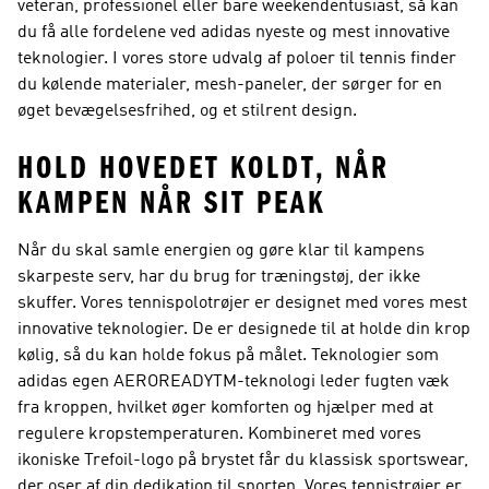
veteran, professionel eller bare weekendentusiast, så kan
du få alle fordelene ved adidas nyeste og mest innovative
teknologier. I vores store udvalg af poloer til tennis finder
du kølende materialer, mesh-paneler, der sørger for en
øget bevægelsesfrihed, og et stilrent design.
HOLD HOVEDET KOLDT, NÅR
KAMPEN NÅR SIT PEAK
Når du skal samle energien og gøre klar til kampens
skarpeste serv, har du brug for træningstøj, der ikke
skuffer. Vores tennispolotrøjer er designet med vores mest
innovative teknologier. De er designede til at holde din krop
kølig, så du kan holde fokus på målet. Teknologier som
adidas egen AEROREADYTM-teknologi leder fugten væk
fra kroppen, hvilket øger komforten og hjælper med at
regulere kropstemperaturen. Kombineret med vores
ikoniske Trefoil-logo på brystet får du klassisk sportswear,
der oser af din dedikation til sporten. Vores tennistrøjer er