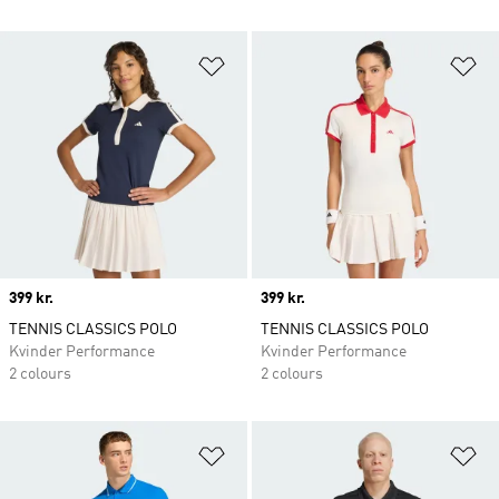
Føj til ønskeliste
Fø
Price
399 kr.
Price
399 kr.
TENNIS CLASSICS POLO
TENNIS CLASSICS POLO
Kvinder Performance
Kvinder Performance
2 colours
2 colours
Føj til ønskeliste
Fø