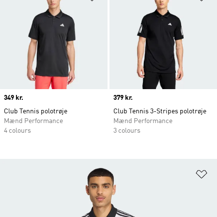
Price
349 kr.
Price
379 kr.
Club Tennis polotrøje
Club Tennis 3-Stripes polotrøje
Mænd Performance
Mænd Performance
4 colours
3 colours
Fø