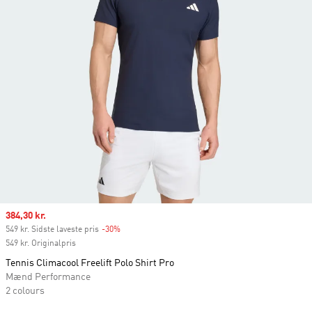
Sale price
384,30 kr.
549 kr. Sidste laveste pris
-30%
Discount
549 kr. Originalpris
Tennis Climacool Freelift Polo Shirt Pro
Mænd Performance
2 colours