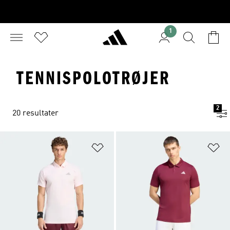
1
TENNISPOLOTRØJER
2
20 resultater
Føj til ønskeliste
Fø