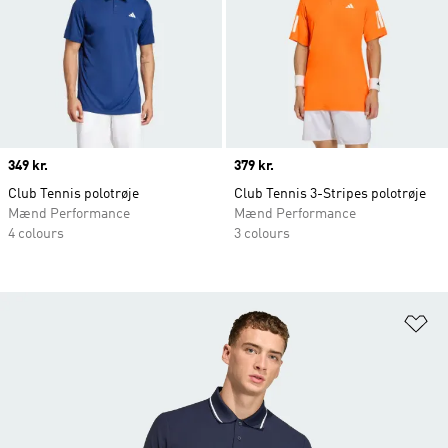
Price
349 kr.
Price
379 kr.
Club Tennis polotrøje
Club Tennis 3-Stripes polotrøje
Mænd Performance
Mænd Performance
4 colours
3 colours
Fø