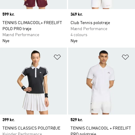
Price
599 kr.
Price
349 kr.
TENNIS CLIMACOOL+ FREELIFT
Club Tennis polotrøje
POLO PRO trøje
Mænd Performance
Mænd Performance
4 colours
Nye
Nye
Føj til ønskeliste
Fø
Price
399 kr.
Price
529 kr.
TENNIS CLASSICS POLOTRØJE
TENNIS CLIMACOOL + FREELIFT
Kvinder Performance
PRO polotrøje