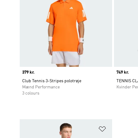
Price
379 kr.
Price
749 kr.
Club Tennis 3-Stripes polotrøje
TENNIS CL
Mænd Performance
Kvinder Pe
3 colours
Føj til ønskeli