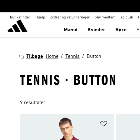
butiksfinder
Hjælp
ordrer og returneringer
bliv medlem
adiclub
l
Mænd
Kvinder
Børn
S
Tilbage
Home
Tennis
Button
TENNIS · BUTTON
9 resultater
Føj til ønskeli