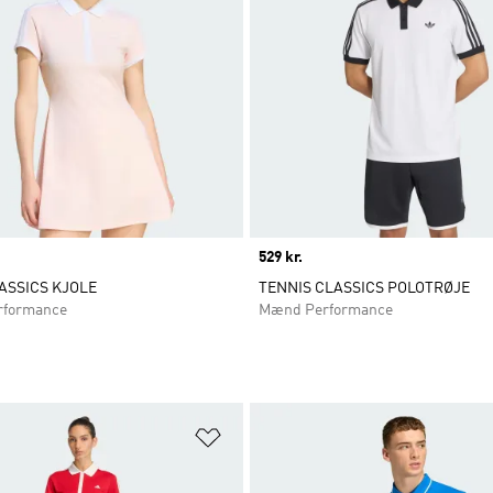
Price
529 kr.
ASSICS KJOLE
TENNIS CLASSICS POLOTRØJE
rformance
Mænd Performance
ste
Føj til ønskeliste