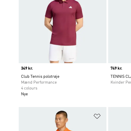
Price
349 kr.
Price
749 kr.
Club Tennis polotrøje
TENNIS CL
Mænd Performance
Kvinder Pe
4 colours
Nye
Føj til ønskeli