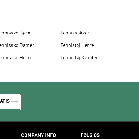
ennissko Børn
Tennissokker
ennissko Damer
Tennistøj Herre
ennissko Herre
Tennistøj Kvinder
ATIS
COMPANY INFO
FØLG OS