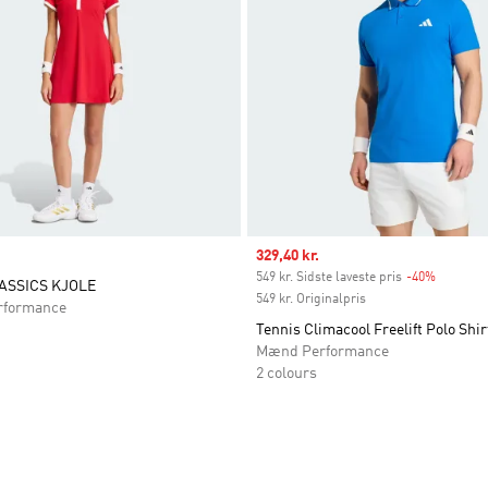
Sale price
329,40 kr.
549 kr. Sidste laveste pris
-40%
Discount
ASSICS KJOLE
549 kr. Originalpris
rformance
Tennis Climacool Freelift Polo Shir
Mænd Performance
2 colours
ste