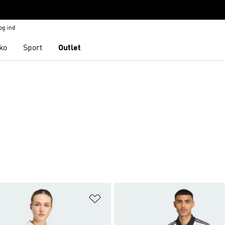
og ind
ko
Sport
Outlet
ste
Føj til ønskeliste