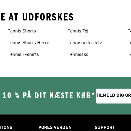
RE AT UDFORSKES
Tennis Shorts
Tennis Tøj
T
Tennis Shorts Herre
Tennisnederdele
T
Tennis T-shirts
Tennissko
T
 10 % PÅ DIT NÆSTE KØB*
TILMELD DIG GR
TIONS
VORES VERDEN
SUPPORT