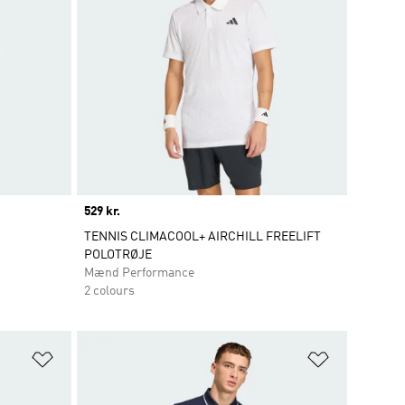
Price
529 kr.
TENNIS CLIMACOOL+ AIRCHILL FREELIFT
POLOTRØJE
Mænd Performance
2 colours
Føj til ønskeliste
Føj til ønsk