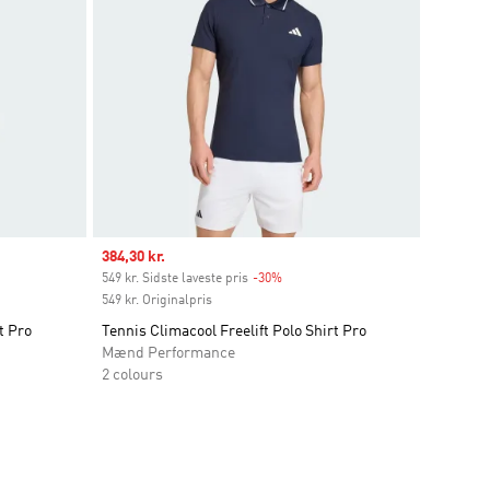
Sale price
384,30 kr.
549 kr. Sidste laveste pris
-30%
Discount
549 kr. Originalpris
t Pro
Tennis Climacool Freelift Polo Shirt Pro
Mænd Performance
2 colours