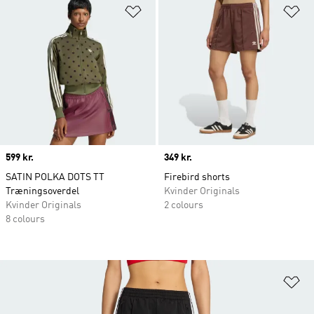
Føj til ønskeliste
Fø
Price
599 kr.
Price
349 kr.
SATIN POLKA DOTS TT
Firebird shorts
Træningsoverdel
Kvinder Originals
Kvinder Originals
2 colours
8 colours
Fø