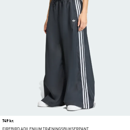
Price
749 kr.
FIREBIRD ADILENIUM TRÆNINGSBUKSERPANT