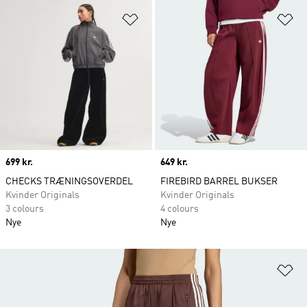
Føj til ønskeliste
Fø
Price
699 kr.
Price
649 kr.
CHECKS TRÆNINGSOVERDEL
FIREBIRD BARREL BUKSER
Kvinder Originals
Kvinder Originals
3 colours
4 colours
Nye
Nye
Fø