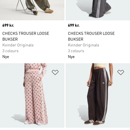
Price
699 kr.
Price
699 kr.
CHECKS TROUSER LOOSE
CHECKS TROUSER LOOSE
BUKSER
BUKSER
Kvinder Originals
Kvinder Originals
3 colours
3 colours
Nye
Nye
Føj til ønskeliste
Fø