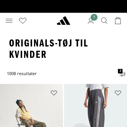
1
ORIGINALS-TØJ TIL
KVINDER
3
1008 resultater
Føj til ønskeliste
Fø