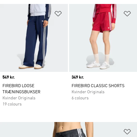
Føj til ønskeliste
Fø
Price
549 kr.
Price
349 kr.
FIREBIRD LOOSE
FIREBIRD CLASSIC SHORTS
TRÆNINGSBUKSER
Kvinder Originals
Kvinder Originals
6 colours
19 colours
Fø