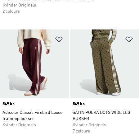
Kvinder Originals
2 colours
Føj til ønskeliste
Fø
Price
549 kr.
Price
549 kr.
Adicolor Classic Firebird Loose
SATIN POLKA DOTS WIDE LEG
træningsbukser
BUKSER
Kvinder Originals
Kvinder Originals
7 colours