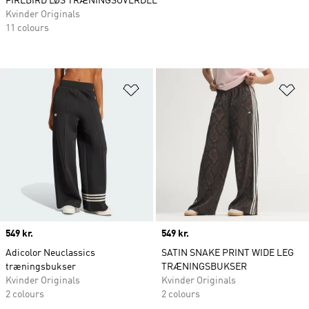
FIREBIRD LØS TRÆNINGSOVERDEL
Kvinder Originals
11 colours
Føj til ønskeliste
Fø
Price
549 kr.
Price
549 kr.
Adicolor Neuclassics
SATIN SNAKE PRINT WIDE LEG
træningsbukser
TRÆNINGSBUKSER
Kvinder Originals
Kvinder Originals
2 colours
2 colours