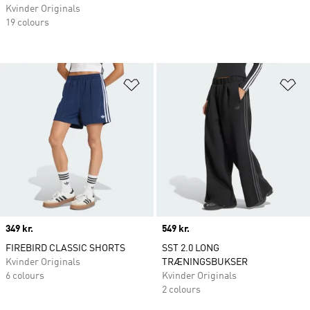
Kvinder Originals
19 colours
Føj til ønskeliste
Fø
Price
349 kr.
Price
549 kr.
FIREBIRD CLASSIC SHORTS
SST 2.0 LONG
Kvinder Originals
TRÆNINGSBUKSER
6 colours
Kvinder Originals
2 colours