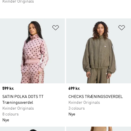
Kvinder Originals
Føj til ønskeliste
Fø
Price
599 kr.
Price
699 kr.
SATIN POLKA DOTS TT
CHECKS TRÆNINGSOVERDEL
Træningsoverdel
Kvinder Originals
Kvinder Originals
3 colours
8 colours
Nye
Nye