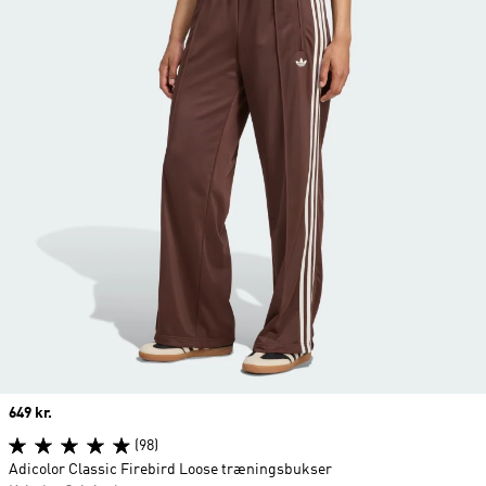
Price
649 kr.
(98)
Adicolor Classic Firebird Loose træningsbukser