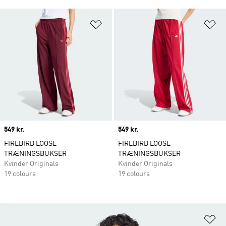
Føj til ønskeliste
Fø
Price
549 kr.
Price
549 kr.
FIREBIRD LOOSE
FIREBIRD LOOSE
TRÆNINGSBUKSER
TRÆNINGSBUKSER
Kvinder Originals
Kvinder Originals
19 colours
19 colours
Fø