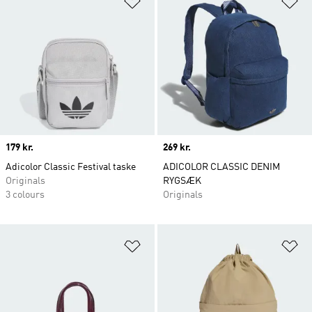
Price
179 kr.
Price
269 kr.
Adicolor Classic Festival taske
ADICOLOR CLASSIC DENIM
Originals
RYGSÆK
3 colours
Originals
Føj til ønskeliste
Fø