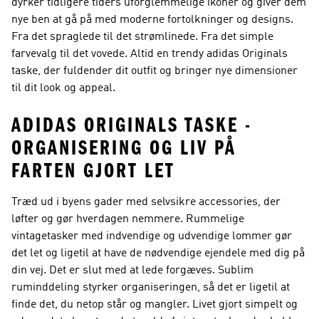
dyrker tidligere tiders uforglemmelige ikoner og giver dem
nye ben at gå på med moderne fortolkninger og designs.
Fra det spraglede til det strømlinede. Fra det simple
farvevalg til det vovede. Altid en trendy adidas Originals
taske, der fuldender dit outfit og bringer nye dimensioner
til dit look og appeal.
ADIDAS ORIGINALS TASKE -
ORGANISERING OG LIV PÅ
FARTEN GJORT LET
Træd ud i byens gader med selvsikre accessories, der
løfter og gør hverdagen nemmere. Rummelige
vintagetasker med indvendige og udvendige lommer gør
det let og ligetil at have de nødvendige ejendele med dig på
din vej. Det er slut med at lede forgæves. Sublim
ruminddeling styrker organiseringen, så det er ligetil at
finde det, du netop står og mangler. Livet gjort simpelt og