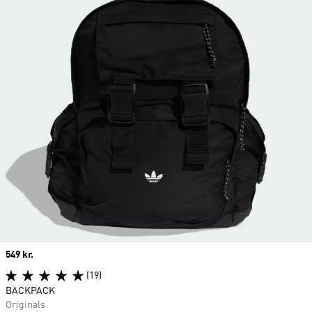
Price
549 kr.
(19)
BACKPACK
Originals