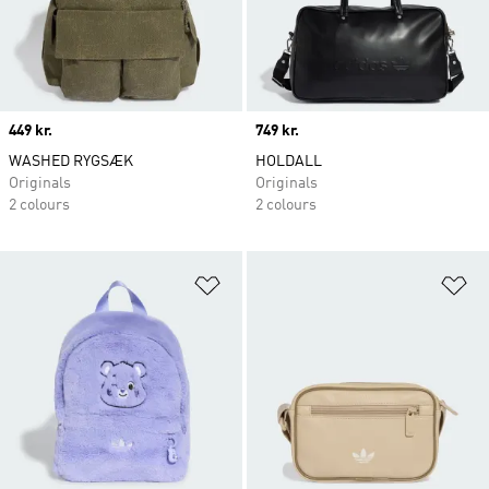
Price
449 kr.
Price
749 kr.
WASHED RYGSÆK
HOLDALL
Originals
Originals
2 colours
2 colours
Føj til ønskeliste
Fø