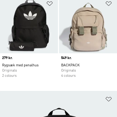
Føj til ønskeliste
Fø
Price
279 kr.
Price
549 kr.
Rygsæk med penalhus
BACKPACK
Originals
Originals
2 colours
4 colours
Fø