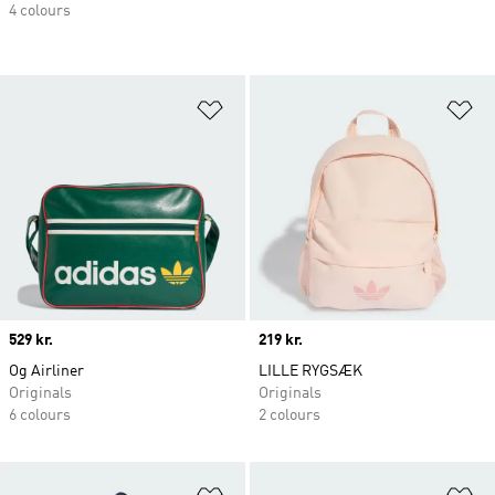
4 colours
Føj til ønskeliste
Fø
Price
529 kr.
Price
219 kr.
Og Airliner
LILLE RYGSÆK
Originals
Originals
6 colours
2 colours
Føj til ønskeliste
Fø