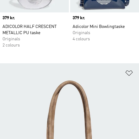
Price
379 kr.
Price
379 kr.
ADICOLOR HALF CRESCENT
Adicolor Mini Bowlingtaske
METALLIC PU taske
Originals
Originals
4 colours
2 colours
Fø