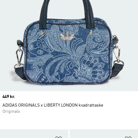
Price
449 kr.
ADIDAS ORIGINALS x LIBERTY LONDON kvadrattaske
Originals
Føj til ønskeliste
Fø