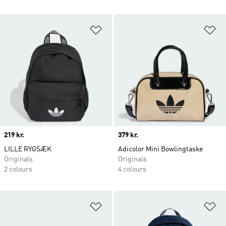
Føj til ønskeliste
Fø
Price
219 kr.
Price
379 kr.
LILLE RYGSÆK
Adicolor Mini Bowlingtaske
Originals
Originals
2 colours
4 colours
Føj til ønskeliste
Fø