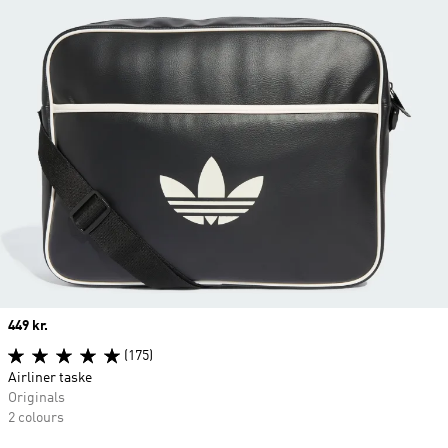
Price
449 kr.
(175)
Airliner taske
Originals
2 colours