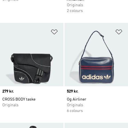
Originals
2 colours
Føj til ønskeliste
Fø
Price
279 kr.
Price
529 kr.
CROSS BODY taske
Og Airliner
Originals
Originals
6 colours