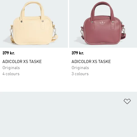
Price
379 kr.
Price
379 kr.
ADICOLOR XS TASKE
ADICOLOR XS TASKE
Originals
Originals
4 colours
3 colours
Fø