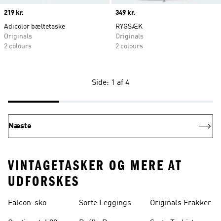
Price
219 kr.
Price
349 kr.
Adicolor bæltetaske
RYGSÆK
Originals
Originals
2 colours
2 colours
Side: 1 af 4
Næste
VINTAGETASKER OG MERE AT
UDFORSKES
Falcon-sko
Sorte Leggings
Originals Frakker