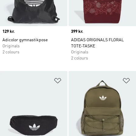
Price
129 kr.
Price
399 kr.
Adicolor gymnastikpose
ADIDAS ORIGINALS FLORAL
Originals
TOTE-TASKE
2 colours
Originals
2 colours
Føj til ønskeliste
Fø