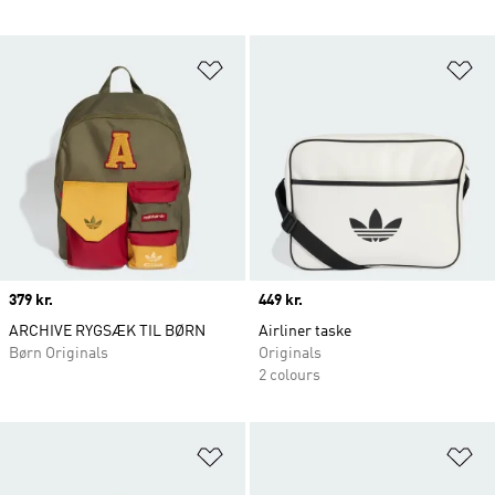
Føj til ønskeliste
Fø
Price
379 kr.
Price
449 kr.
ARCHIVE RYGSÆK TIL BØRN
Airliner taske
Børn Originals
Originals
2 colours
Føj til ønskeliste
Fø