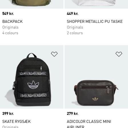
Price
549 kr.
Price
449 kr.
BACKPACK
SHOPPER METALLIC PU TASKE
Originals
Originals
4 colours
2 colours
Føj til ønskeliste
Fø
Price
399 kr.
Price
279 kr.
SKATE RYGSÆK
ADICOLOR CLASSIC MINI
Originals
AIRLINER