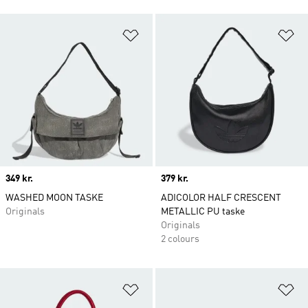
Føj til ønskeliste
Fø
Price
349 kr.
Price
379 kr.
WASHED MOON TASKE
ADICOLOR HALF CRESCENT
Originals
METALLIC PU taske
Originals
2 colours
Føj til ønskeliste
Fø