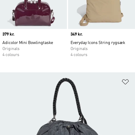
Price
379 kr.
Price
349 kr.
Adicolor Mini Bowlingtaske
Everyday Icons String rygsæk
Originals
Originals
4 colours
4 colours
Fø