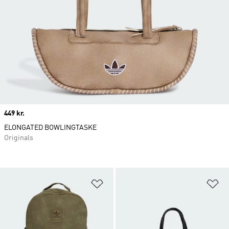
Price
449 kr.
ELONGATED BOWLINGTASKE
Originals
Føj til ønskeliste
Fø