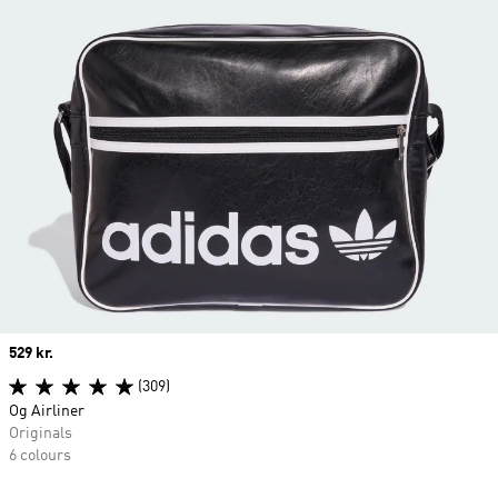
Price
529 kr.
(309)
Og Airliner
Originals
6 colours