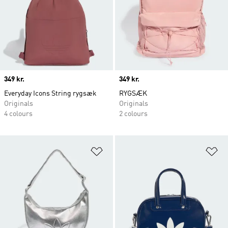
Price
349 kr.
Price
349 kr.
Everyday Icons String rygsæk
RYGSÆK
Originals
Originals
4 colours
2 colours
Føj til ønskeliste
Fø