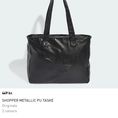
Price
449 kr.
SHOPPER METALLIC PU TASKE
Originals
2 colours