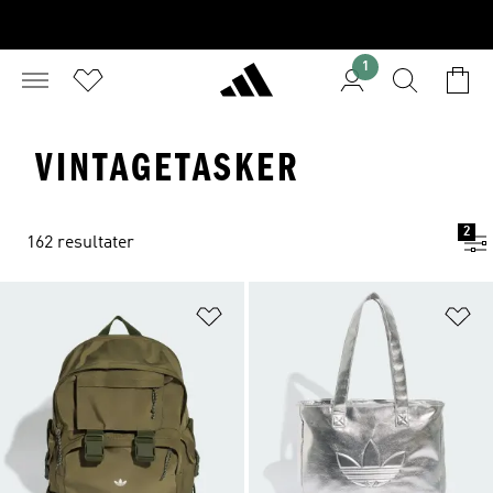
1
VINTAGETASKER
2
162 resultater
Føj til ønskeliste
Fø