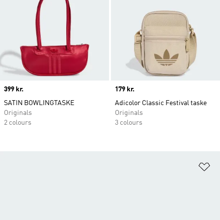
Price
399 kr.
Price
179 kr.
SATIN BOWLINGTASKE
Adicolor Classic Festival taske
Originals
Originals
2 colours
3 colours
Fø