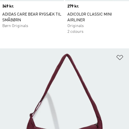
Price
349 kr.
Price
279 kr.
ADIDAS CARE BEAR RYGSÆK TIL
ADICOLOR CLASSIC MINI
SMÅBØRN
AIRLINER
Børn Originals
Originals
2 colours
Fø