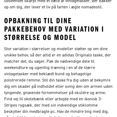
udseendet skarpt med et væld af vintagetasker, der bakker
op om dig, der lever et liv på farten i ægte nomadestil.
OPBAKNING TIL DINE
PAKKEBEHOV MED VARIATION I
STØRRELSE OG MODEL
Stor variation i størrelser og modeller støtter op om dine
unikke behov, så der altid er en adidas Originals taske, der
matcher det, du søger. Pak de nødvendige dele til
weekendture og ugentlig træning i en af de større
vintagetasker med beklædt bund og behagelige
polstrerede remme. Stil din taske fra dig uden at bekymre
dig om skader på indholdet eller sving den om armen uden
tyngende, gnavende fornemmelser på skuldre og arme.
Find vej til skolebænk eller arbejde med en ikonisk 3-
Stripes rygsæk, der med sin indvendige stiklomme
beskytter din medbragte pc. Hav de mindre ting med dig,