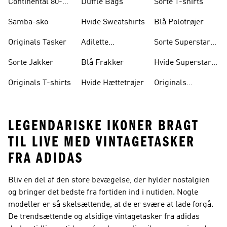
Continental 80-
Duffle Bags
Sorte T-shirts
sko
Samba-sko
Hvide Sweatshirts
Blå Polotrøjer
Originals Tasker
Adilette
Sorte Superstar-
Badesandaler
sko
Sorte Jakker
Blå Frakker
Hvide Superstar-
sko
Originals T-shirts
Hvide Hættetrøjer
Originals
Træningsdragter
LEGENDARISKE IKONER BRAGT
TIL LIVE MED VINTAGETASKER
FRA ADIDAS
Bliv en del af den store bevægelse, der hylder nostalgien
og bringer det bedste fra fortiden ind i nutiden. Nogle
modeller er så skelsættende, at de er svære at lade forgå.
De trendsættende og alsidige vintagetasker fra adidas