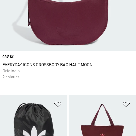
Price
449 kr.
EVERYDAY ICONS CROSSBODY BAG HALF MOON
Originals
2 colours
Føj til ønskeliste
Fø