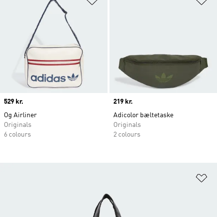
Price
529 kr.
Price
219 kr.
Og Airliner
Adicolor bæltetaske
Originals
Originals
6 colours
2 colours
Fø