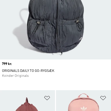
Price
799 kr.
ORIGINALS DAILY TO GO-RYGSÆK
Kvinder Originals
Føj til ønskeliste
Fø