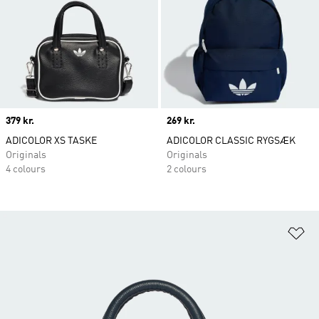
Price
379 kr.
Price
269 kr.
ADICOLOR XS TASKE
ADICOLOR CLASSIC RYGSÆK
Originals
Originals
4 colours
2 colours
Fø