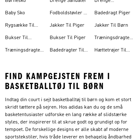
Børnesko
Drenge Sandaler
Drenge
Træningsdragter
Baby Sko
Fodboldstøvler Til
Badedragt Piger
Børn
Rygsække Til
Jakker Til Piger
Jakker Til Børn
Børn
Bukser Til
Bukser Til Piger
Træningsdragter
Drenge
Til Piger
Træningsdragter
Badedragter Til
Hættetrøjer Til
Til Børn
Baby
Piger
FIND KAMPGEJSTEN FREM I
BASKETBALLTØJ TIL BØRN
Indtag din court i sejt basketballtøj til børn og kom et stort
skridt tættere på sejren. Hos adidas kan du og de små
basketentusiaster udforske en lang række af slidstærke
styles, der inspirerer til at skrue godt og grundigt op for
tempoet. De forskellige designs er alle skabt af moderne
sportstekstiler, hvis tråde leverer en behagelig åndbarhed