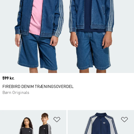
Price
599 kr.
FIREBIRD DENIM TRÆNINGSOVERDEL
Børn Originals
Føj til ønskeliste
Fø