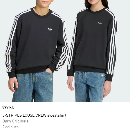
Price
379 kr.
3-STRIPES LOOSE CREW sweatshirt
Børn Originals
2 colours