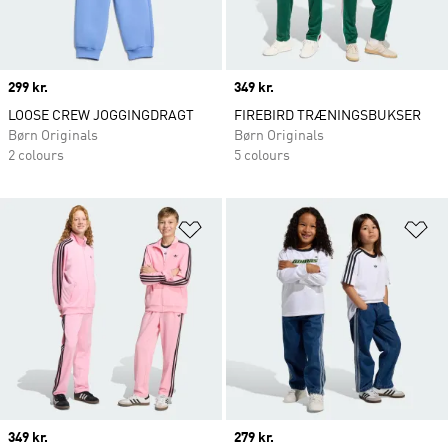
Price
299 kr.
Price
349 kr.
LOOSE CREW JOGGINGDRAGT
FIREBIRD TRÆNINGSBUKSER
Børn Originals
Børn Originals
2 colours
5 colours
Føj til ønskeliste
Fø
Price
349 kr.
Price
279 kr.