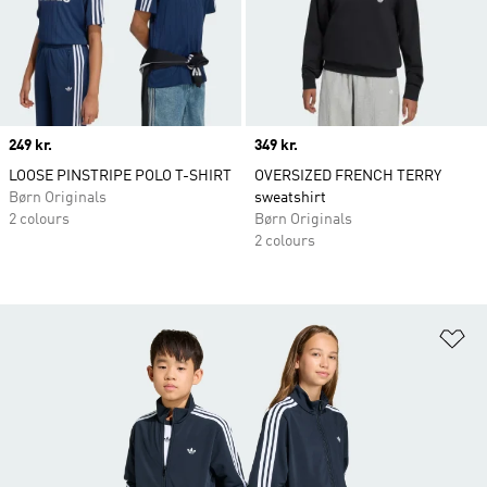
Price
249 kr.
Price
349 kr.
LOOSE PINSTRIPE POLO T-SHIRT
OVERSIZED FRENCH TERRY
Børn Originals
sweatshirt
2 colours
Børn Originals
2 colours
Fø