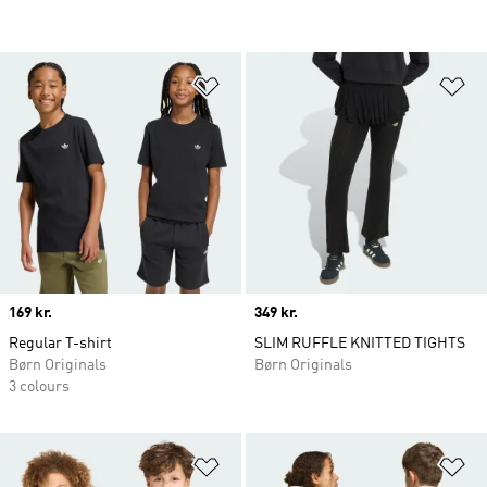
Føj til ønskeliste
Fø
Price
169 kr.
Price
349 kr.
Regular T-shirt
SLIM RUFFLE KNITTED TIGHTS
Børn Originals
Børn Originals
3 colours
Føj til ønskeliste
Fø