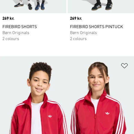
Price
269 kr.
Price
269 kr.
FIREBIRD SHORTS
FIREBIRD SHORTS PINTUCK
Børn Originals
Børn Originals
2 colours
2 colours
Fø