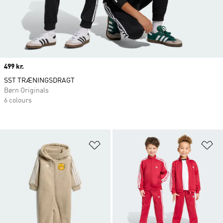
Price
499 kr.
SST TRÆNINGSDRAGT
Børn Originals
6 colours
Føj til ønskeliste
Fø