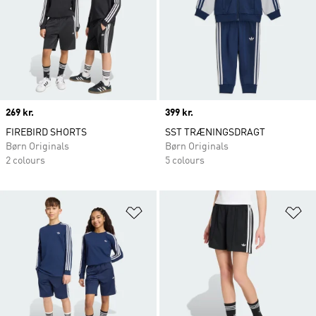
Price
269 kr.
Price
399 kr.
FIREBIRD SHORTS
SST TRÆNINGSDRAGT
Børn Originals
Børn Originals
2 colours
5 colours
Føj til ønskeliste
Fø