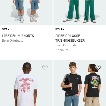
Price
349 kr.
Price
379 kr.
LØSE DENIM-SHORTS
FIREBIRD LOOSE-
Børn Originals
TRÆNINGSBUKSER
Børn Originals
2 colours
Føj til ønskeliste
Fø