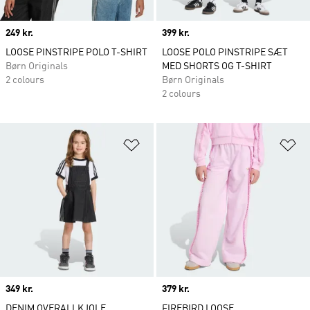
Price
249 kr.
Price
399 kr.
LOOSE PINSTRIPE POLO T-SHIRT
LOOSE POLO PINSTRIPE SÆT
Børn Originals
MED SHORTS OG T-SHIRT
2 colours
Børn Originals
2 colours
Føj til ønskeliste
Fø
Price
349 kr.
Price
379 kr.
DENIM OVERALLKJOLE
FIREBIRD LOOSE