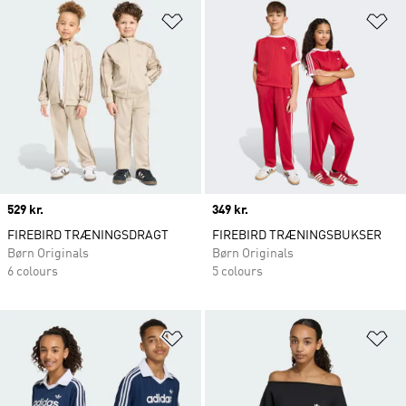
Føj til ønskeliste
Fø
Price
529 kr.
Price
349 kr.
FIREBIRD TRÆNINGSDRAGT
FIREBIRD TRÆNINGSBUKSER
Børn Originals
Børn Originals
6 colours
5 colours
Føj til ønskeliste
Fø