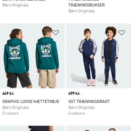
Børn Originals
TRÆNINGSBUKSER
Børn Originals
Føj til ønskeliste
Fø
Price
449 kr.
Price
499 kr.
GRAPHIC LOOSE HÆTTETRØJE
SST TRÆNINGSDRAGT
Børn Originals
Børn Originals
2 colours
6 colours