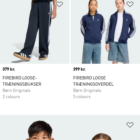
Føj til ønskeliste
Fø
Price
379 kr.
Price
399 kr.
FIREBIRD LOOSE-
FIREBIRD LOOSE
TRÆNINGSBUKSER
TRÆNINGSOVERDEL
Børn Originals
Børn Originals
2 colours
5 colours
Fø