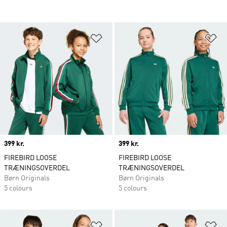
Føj til ønskeliste
Fø
Price
399 kr.
Price
399 kr.
FIREBIRD LOOSE
FIREBIRD LOOSE
TRÆNINGSOVERDEL
TRÆNINGSOVERDEL
Børn Originals
Børn Originals
5 colours
5 colours
Føj til ønskeliste
Fø