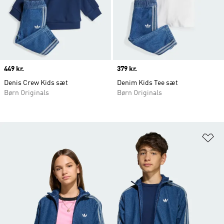
Price
449 kr.
Price
379 kr.
Denis Crew Kids sæt
Denim Kids Tee sæt
Børn Originals
Børn Originals
Fø