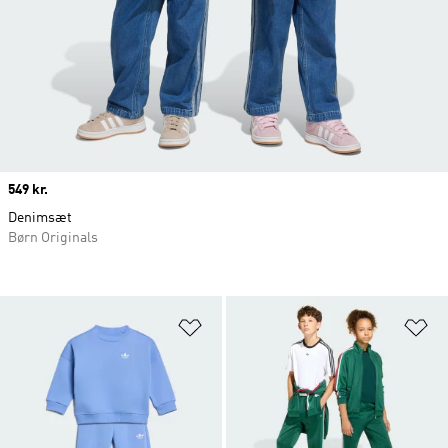
Price
549 kr.
Denimsæt
Børn Originals
Føj til ønskeliste
Fø