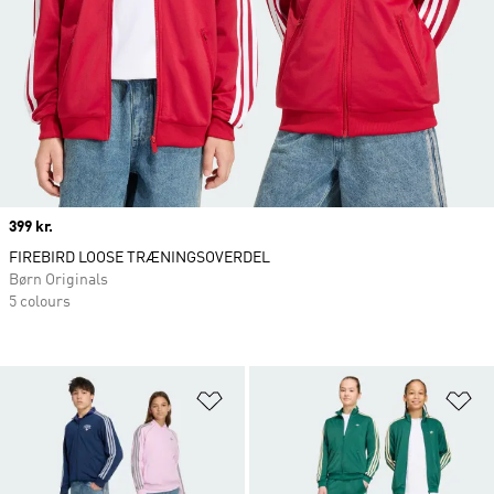
Price
399 kr.
FIREBIRD LOOSE TRÆNINGSOVERDEL
Børn Originals
5 colours
Føj til ønskeliste
Fø