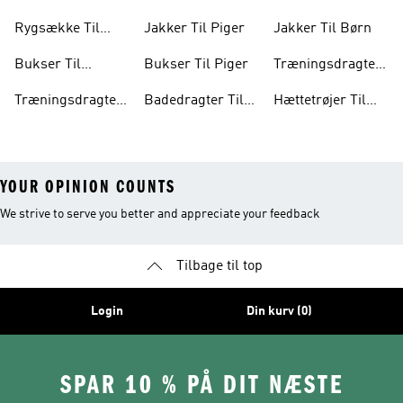
Børn
Rygsække Til
Jakker Til Piger
Jakker Til Børn
Børn
Bukser Til
Bukser Til Piger
Træningsdragter
Drenge
Til Piger
Træningsdragter
Badedragter Til
Hættetrøjer Til
Til Børn
Baby
Piger
YOUR OPINION COUNTS
We strive to serve you better and appreciate your feedback
Tilbage til top
Login
Din kurv (0)
SPAR 10 % PÅ DIT NÆSTE