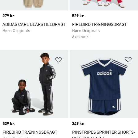
Price
279 kr.
Price
529 kr.
ADIDAS CARE BEARS HELDRAGT
FIREBIRD TRÆNINGSDRAGT
Børn Originals
Børn Originals
6 colours
Føj til ønskeliste
Fø
Price
529 kr.
Price
349 kr.
FIREBIRD TRÆNINGSDRAGT
PINSTRIPES SPRINTER SHORTS-