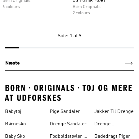
Børn Originals
OG T-SHIRT-SÆT
6 colours
Børn Originals
2 colours
Side: 1 af 9
Næste
BORN • ORIGINALS • TOJ OG MERE
AT UDFORSKES
Babytøj
Pige Sandaler
Jakker Til Drenge
Børnesko
Drenge Sandaler
Drenge
Træningsdragter
Baby Sko
Fodboldstøvler Til
Badedragt Piger