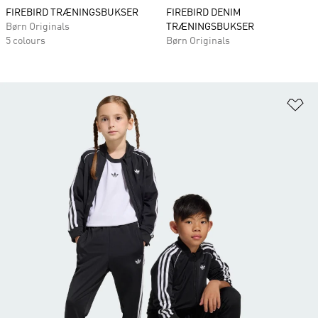
FIREBIRD TRÆNINGSBUKSER
FIREBIRD DENIM
Børn Originals
TRÆNINGSBUKSER
5 colours
Børn Originals
Fø