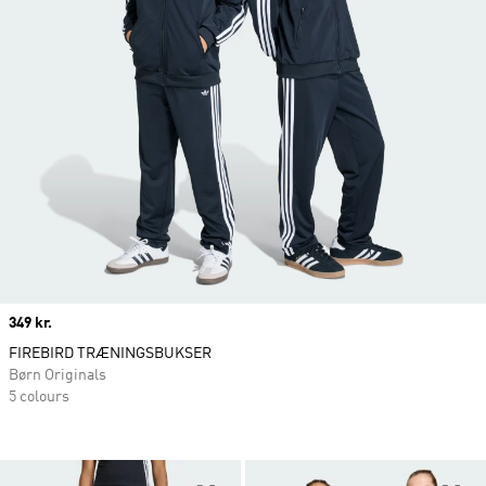
Price
349 kr.
FIREBIRD TRÆNINGSBUKSER
Børn Originals
5 colours