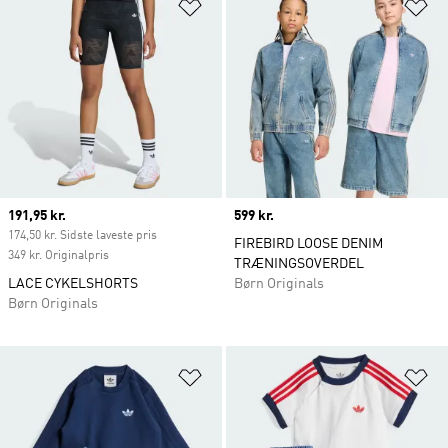
Føj til ønskeliste
Fø
Current price
191,95 kr.
Price
599 kr.
174,50 kr. Sidste laveste pris
FIREBIRD LOOSE DENIM
349 kr. Originalpris
TRÆNINGSOVERDEL
LACE CYKELSHORTS
Børn Originals
Børn Originals
Føj til ønskeliste
Fø