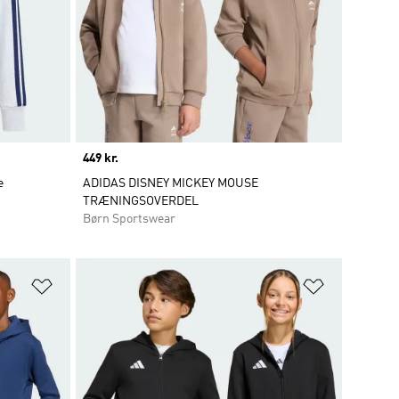
Price
449 kr.
e
ADIDAS DISNEY MICKEY MOUSE
TRÆNINGSOVERDEL
Børn Sportswear
Føj til ønskeliste
Føj til ønsk