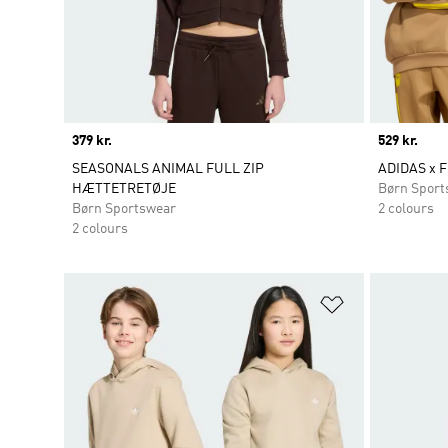
Price
379 kr.
Price
529 kr.
SEASONALS ANIMAL FULL ZIP
ADIDAS x F
HÆTTETRETØJE
Børn Sport
Børn Sportswear
2 colours
2 colours
Føj til ønskeli