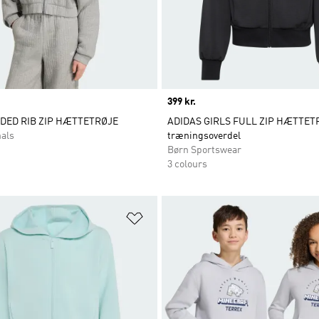
Price
399 kr.
DED RIB ZIP HÆTTETRØJE
ADIDAS GIRLS FULL ZIP HÆTTET
nals
træningsoverdel
Børn Sportswear
3 colours
ste
Føj til ønskeliste