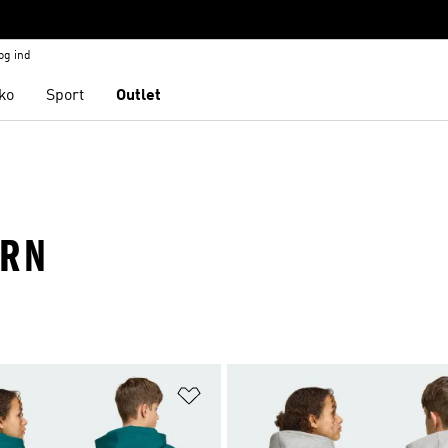
og ind
ko
Sport
Outlet
ØRN
ste
Føj til ønskeliste