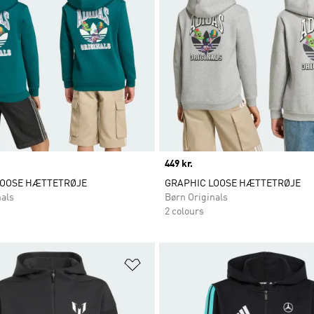
Price
449 kr.
LOOSE HÆTTETRØJE
GRAPHIC LOOSE HÆTTETRØJE
nals
Børn Originals
2 colours
ste
Føj til ønskeliste