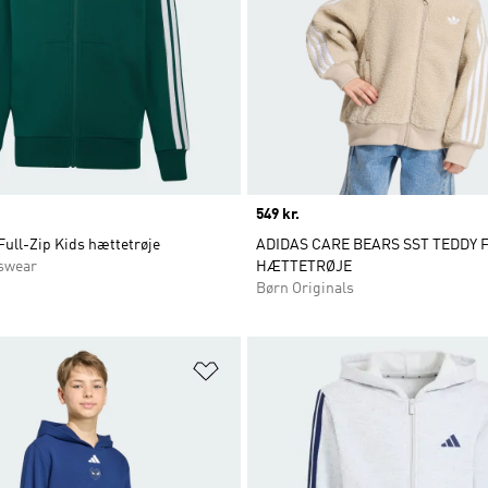
Price
549 kr.
Full-Zip Kids hættetrøje
ADIDAS CARE BEARS SST TEDDY 
swear
HÆTTETRØJE
Børn Originals
ste
Føj til ønskeliste