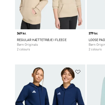
Price
349 kr.
Price
379 kr.
REGULAR HÆTTETRØJE I FLEECE
LOOSE PAD
Børn Originals
Børn Origi
2 colours
2 colours
Føj til ønskeli