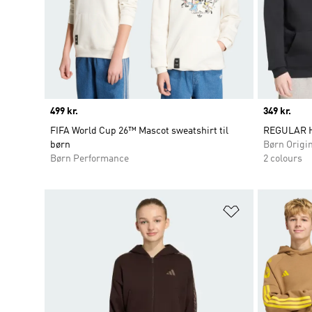
Price
499 kr.
Price
349 kr.
FIFA World Cup 26™ Mascot sweatshirt til
REGULAR 
børn
Børn Origi
Børn Performance
2 colours
Føj til ønskeli