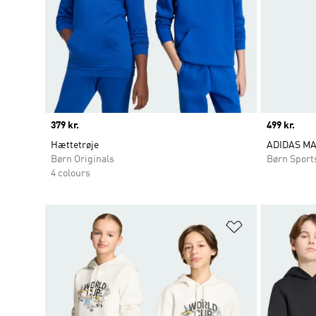
Price
379 kr.
Price
499 kr.
Hættetrøje
ADIDAS M
Børn Originals
Børn Sport
4 colours
Føj til ønskeli