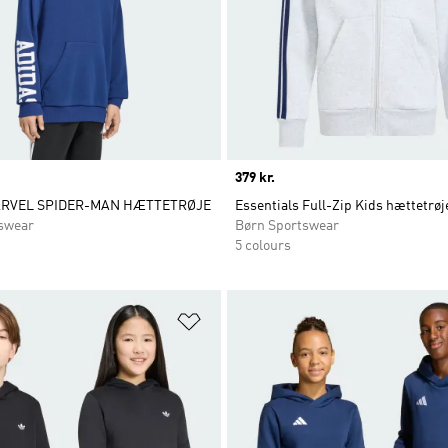
Price
379 kr.
ARVEL SPIDER-MAN HÆTTETRØJE
Essentials Full-Zip Kids hættetrøj
swear
Børn Sportswear
5 colours
ste
Føj til ønskeliste