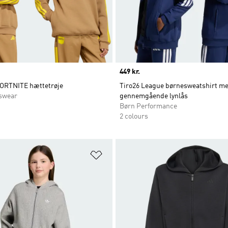
Price
449 kr.
ORTNITE hættetrøje
Tiro26 League børnesweatshirt m
swear
gennemgående lynlås
Børn Performance
2 colours
ste
Føj til ønskeliste