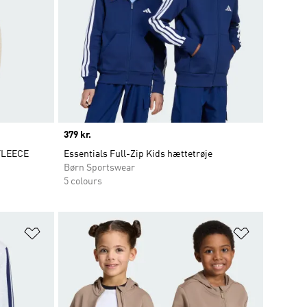
Price
379 kr.
FLEECE
Essentials Full-Zip Kids hættetrøje
Børn Sportswear
5 colours
Føj til ønskeliste
Føj til ønsk