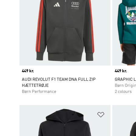
Price
449 kr.
Price
449 kr.
AUDI REVOLUT F1 TEAM DNA FULL ZIP
GRAPHIC 
HÆTTETRØJE
Børn Origi
Børn Performance
2 colours
Føj til ønskeli