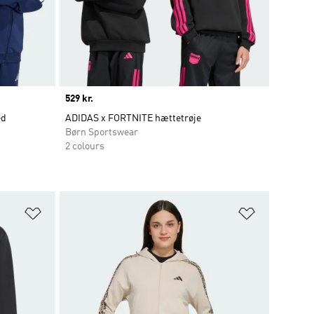
Price
529 kr.
ed
ADIDAS x FORTNITE hættetrøje
Børn Sportswear
2 colours
Føj til ønskeliste
Føj til ønsk