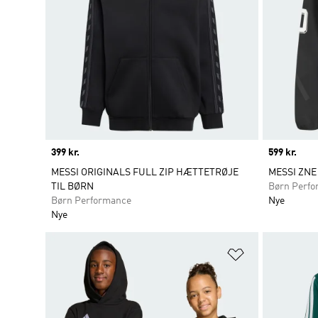
Price
399 kr.
Price
599 kr.
MESSI ORIGINALS FULL ZIP HÆTTETRØJE
MESSI ZNE
TIL BØRN
Børn Perf
Børn Performance
Nye
Nye
Føj til ønskeli