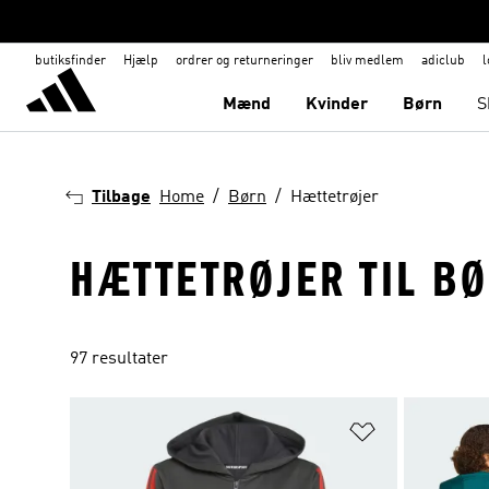
butiksfinder
Hjælp
ordrer og returneringer
bliv medlem
adiclub
l
Mænd
Kvinder
Børn
S
Tilbage
Home
Børn
Hættetrøjer
HÆTTETRØJER TIL B
97 resultater
Føj til ønskeli