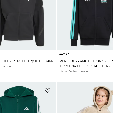
Price
449 kr.
 FULL ZIP HÆTTETRØJE TIL BØRN
MERCEDES - AMG PETRONAS FO
ormance
TEAM DNA FULL ZIP HÆTTETRØJ
Børn Performance
ste
Føj til ønskeliste