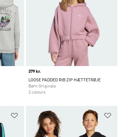
Price
379 kr.
LOOSE PADDED RIB ZIP HÆTTETRØJE
Børn Originals
2 colours
Føj til ønskeliste
Føj til ønsk