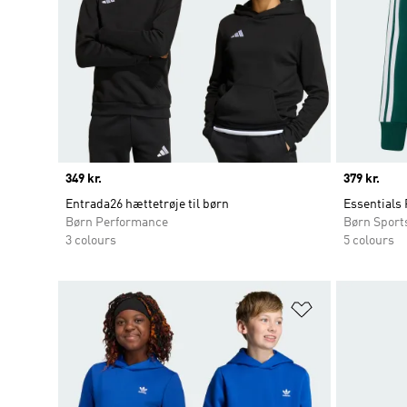
Price
349 kr.
Price
379 kr.
Entrada26 hættetrøje til børn
Essentials 
Børn Performance
Børn Sport
3 colours
5 colours
Føj til ønskeli