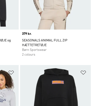
Price
379 kr.
RØJE og
SEASONALS ANIMAL FULL ZIP
HÆTTETRETØJE
Børn Sportswear
2 colours
Føj til ønskeliste
Føj til ønsk