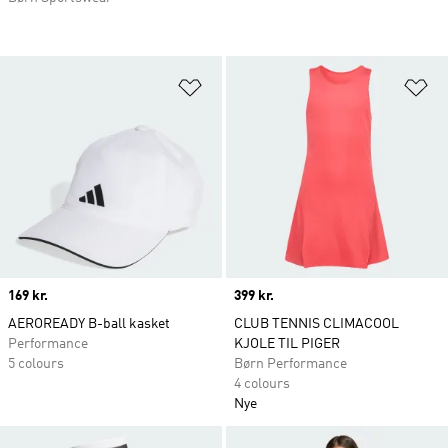
Føj til ønskeliste
Fø
Price
169 kr.
Price
399 kr.
AEROREADY B-ball kasket
CLUB TENNIS CLIMACOOL
Performance
KJOLE TIL PIGER
5 colours
Børn Performance
4 colours
Nye