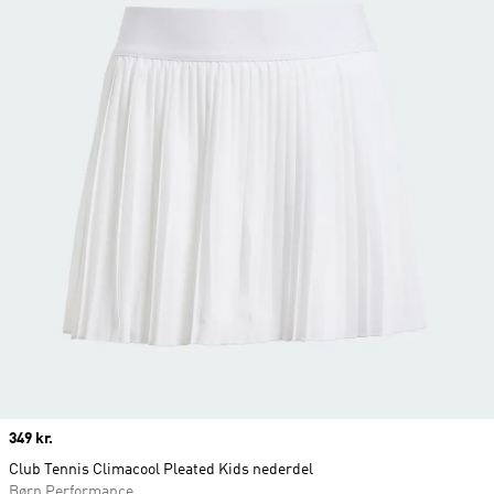
Price
349 kr.
Club Tennis Climacool Pleated Kids nederdel
Børn Performance