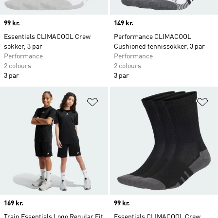
Price
99 kr.
Price
149 kr.
Essentials CLIMACOOL Crew
Performance CLIMACOOL
sokker, 3 par
Cushioned tennissokker, 3 par
Performance
Performance
2 colours
2 colours
3 par
3 par
Føj til ønskeliste
Fø
Price
169 kr.
Price
99 kr.
Train Essentials Logo Regular Fit
Essentials CLIMACOOL Crew