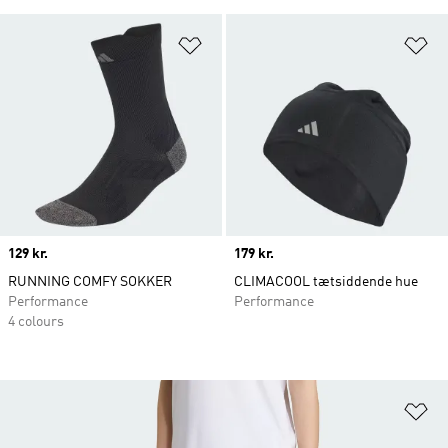
Føj til ønskeliste
Fø
Price
129 kr.
Price
179 kr.
RUNNING COMFY SOKKER
CLIMACOOL tætsiddende hue
Performance
Performance
4 colours
Fø