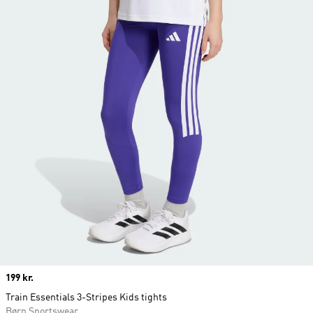
Price
199 kr.
Train Essentials 3-Stripes Kids tights
Børn Sportswear