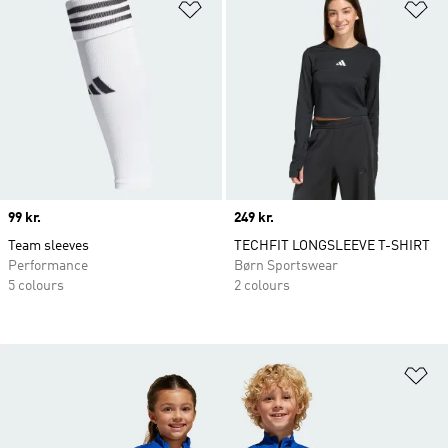
Føj til ønskeliste
Fø
Price
99 kr.
Price
249 kr.
Team sleeves
TECHFIT LONGSLEEVE T-SHIRT
Performance
Børn Sportswear
5 colours
2 colours
Fø