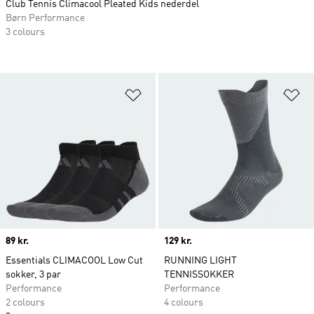
Club Tennis Climacool Pleated Kids nederdel
Børn Performance
3 colours
Føj til ønskeliste
Fø
Price
89 kr.
Price
129 kr.
Essentials CLIMACOOL Low Cut
RUNNING LIGHT
sokker, 3 par
TENNISSOKKER
Performance
Performance
2 colours
4 colours