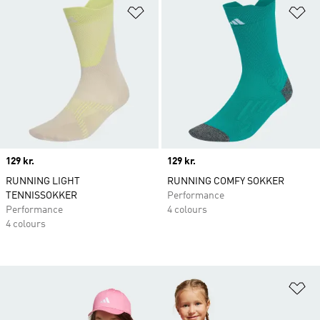
Føj til ønskeliste
Fø
Price
129 kr.
Price
129 kr.
RUNNING LIGHT
RUNNING COMFY SOKKER
TENNISSOKKER
Performance
Performance
4 colours
4 colours
Fø