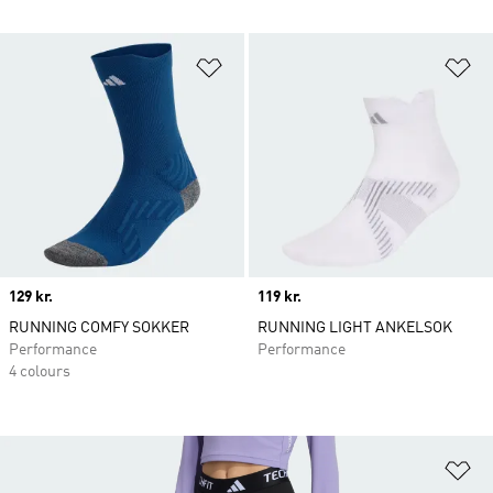
Føj til ønskeliste
Fø
Price
129 kr.
Price
119 kr.
RUNNING COMFY SOKKER
RUNNING LIGHT ANKELSOK
Performance
Performance
4 colours
Fø