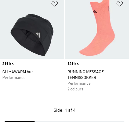
Føj til ønskeliste
Fø
Price
219 kr.
Price
129 kr.
CLIMAWARM hue
RUNNING MESSAGE-
Performance
TENNISSOKKER
Performance
2 colours
Side: 1 af 4