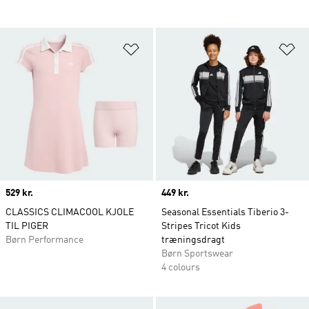
Føj til ønskeliste
Fø
Price
529 kr.
Price
449 kr.
CLASSICS CLIMACOOL KJOLE
Seasonal Essentials Tiberio 3-
TIL PIGER
Stripes Tricot Kids
Børn Performance
træningsdragt
Børn Sportswear
4 colours