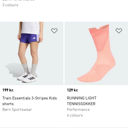
3 colours
Føj til ønskeliste
Fø
Price
199 kr.
Price
129 kr.
Train Essentials 3-Stripes Kids
RUNNING LIGHT
shorts
TENNISSOKKER
Børn Sportswear
Performance
4 colours