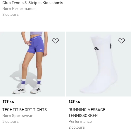
Club Tennis 3-Stripes Kids shorts
Børn Performance
2 colours
Føj til ønskeliste
Fø
Price
179 kr.
Price
129 kr.
TECHFIT SHORT TIGHTS
RUNNING MESSAGE-
Børn Sportswear
TENNISSOKKER
3 colours
Performance
2 colours