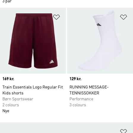
3 par
Føj til ønskeliste
Fø
Price
169 kr.
Price
129 kr.
Train Essentials Logo Regular Fit
RUNNING MESSAGE-
Kids shorts
TENNISSOKKER
Børn Sportswear
Performance
2 colours
3 colours
Nye
Fø