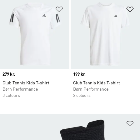
Føj til ønskeliste
Fø
Price
279 kr.
Price
199 kr.
Club Tennis Kids T-shirt
Club Tennis Kids T-shirt
Børn Performance
Børn Performance
3 colours
2 colours
Fø