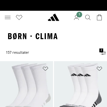
1
BØRN · CLIMA
2
157 resultater
Føj til ønskeliste
Fø