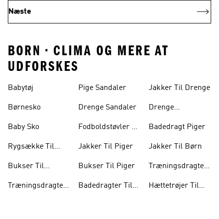
Næste
BORN • CLIMA OG MERE AT
UDFORSKES
Babytøj
Pige Sandaler
Jakker Til Drenge
Børnesko
Drenge Sandaler
Drenge
Træningsdragter
Baby Sko
Fodboldstøvler Til
Badedragt Piger
Børn
Rygsække Til
Jakker Til Piger
Jakker Til Børn
Børn
Bukser Til
Bukser Til Piger
Træningsdragter
Drenge
Til Piger
Træningsdragter
Badedragter Til
Hættetrøjer Til
Til Børn
Baby
Piger