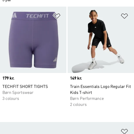
3 par
Føj til ønskeliste
Fø
Price
179 kr.
Price
149 kr.
TECHFIT SHORT TIGHTS
Train Essentials Logo Regular Fit
Børn Sportswear
Kids T-shirt
3 colours
Børn Performance
2 colours
Fø