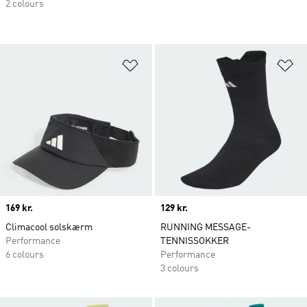
2 colours
Føj til ønskeliste
Fø
Price
169 kr.
Price
129 kr.
Climacool solskærm
RUNNING MESSAGE-
Performance
TENNISSOKKER
6 colours
Performance
3 colours