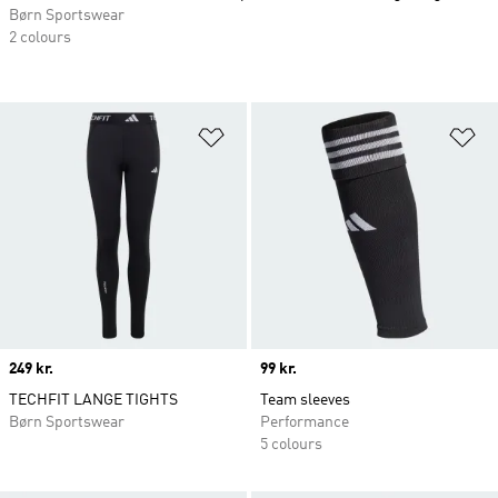
Børn Sportswear
2 colours
Føj til ønskeliste
Fø
Price
249 kr.
Price
99 kr.
TECHFIT LANGE TIGHTS
Team sleeves
Børn Sportswear
Performance
5 colours