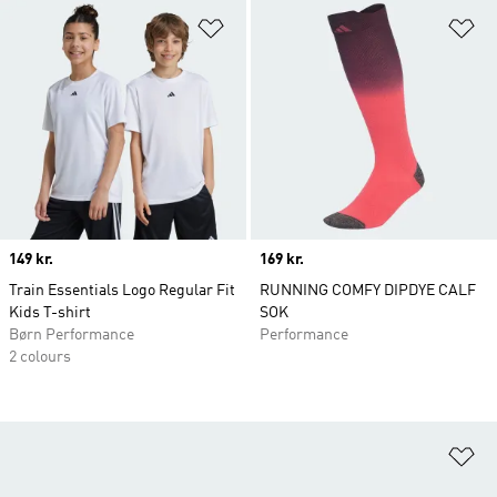
Føj til ønskeliste
Fø
Price
149 kr.
Price
169 kr.
Train Essentials Logo Regular Fit
RUNNING COMFY DIPDYE CALF
Kids T-shirt
SOK
Børn Performance
Performance
2 colours
Fø