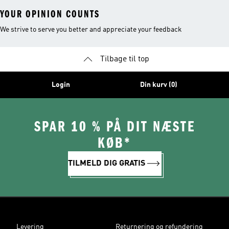
YOUR OPINION COUNTS
We strive to serve you better and appreciate your feedback
Tilbage til top
Login
Din kurv (0)
SPAR 10 % PÅ DIT NÆSTE
KØB*
TILMELD DIG GRATIS
Levering
Returnering og refundering