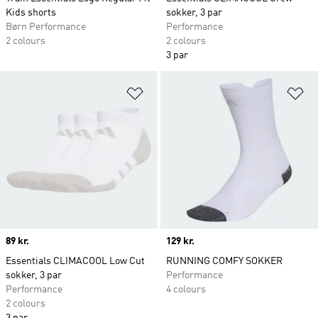
Kids shorts
sokker, 3 par
Børn Performance
Performance
2 colours
2 colours
3 par
Føj til ønskeliste
Fø
Price
89 kr.
Price
129 kr.
Essentials CLIMACOOL Low Cut
RUNNING COMFY SOKKER
sokker, 3 par
Performance
Performance
4 colours
2 colours