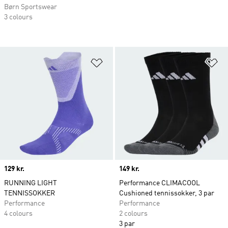
Børn Sportswear
3 colours
Føj til ønskeliste
Fø
Price
129 kr.
Price
149 kr.
RUNNING LIGHT
Performance CLIMACOOL
TENNISSOKKER
Cushioned tennissokker, 3 par
Performance
Performance
4 colours
2 colours
3 par