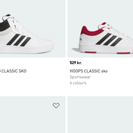
Price
529 kr.
 CLASSIC SKO
HOOPS CLASSIC sko
r
Sportswear
6 colours
ste
Føj til ønskeliste