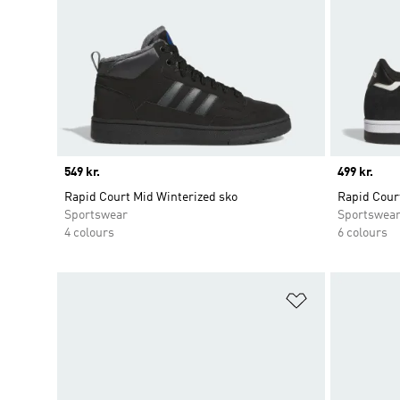
Price
549 kr.
Price
499 kr.
Rapid Court Mid Winterized sko
Rapid Cour
Sportswear
Sportswea
4 colours
6 colours
Føj til ønskeli