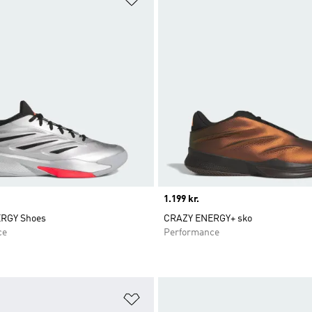
Price
1.199 kr.
RGY Shoes
CRAZY ENERGY+ sko
ce
Performance
ste
Føj til ønskeliste