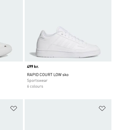
Price
499 kr.
RAPID COURT LOW sko
Sportswear
6 colours
Føj til ønskeliste
Føj til ønsk