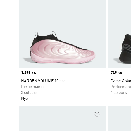
Price
1.299 kr.
Price
749 kr.
HARDEN VOLUME 10 sko
Dame X sko
Performance
Performan
3 colours
4 colours
Nye
Føj til ønskeli