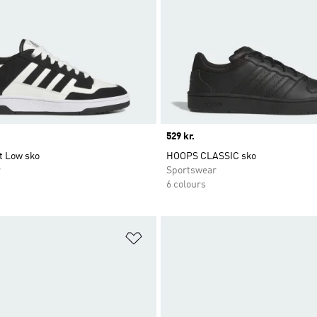
Price
529 kr.
t Low sko
HOOPS CLASSIC sko
r
Sportswear
6 colours
ste
Føj til ønskeliste