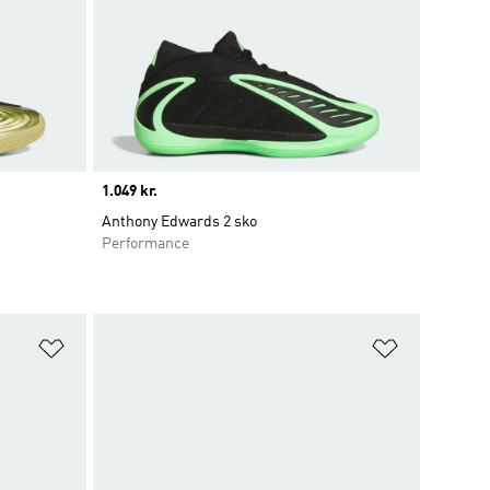
Price
1.049 kr.
Anthony Edwards 2 sko
Performance
Føj til ønskeliste
Føj til ønsk