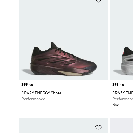
Price
899 kr.
Price
899 kr.
CRAZY ENERGY Shoes
CRAZY ENE
Performance
Performan
Nye
Føj til ønskeli