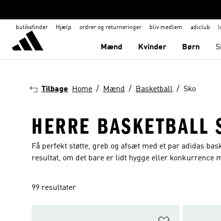
butiksfinder
Hjælp
ordrer og returneringer
bliv medlem
adiclub
l
Mænd
Kvinder
Børn
S
Tilbage
Home
Mænd
Basketball
Sko
HERRE BASKETBALL 
Få perfekt støtte, greb og afsæt med et par adidas bas
resultat, om det bare er lidt hygge eller konkurrence
99 resultater
Føj til ønskeli