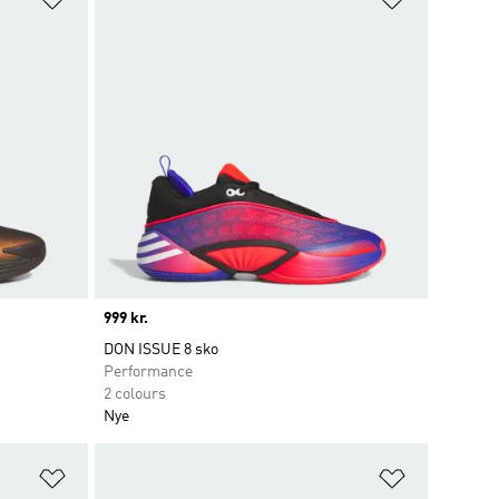
Price
999 kr.
DON ISSUE 8 sko
Performance
2 colours
Nye
Føj til ønskeliste
Føj til ønsk