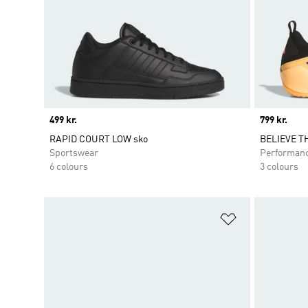
Price
499 kr.
Price
799 kr.
RAPID COURT LOW sko
BELIEVE TH
Sportswear
Performan
6 colours
3 colours
Føj til ønskeli