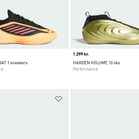
Price
1.299 kr.
AT 1 sneakers
HARDEN VOLUME 10 sko
ce
Performance
ste
Føj til ønskeliste