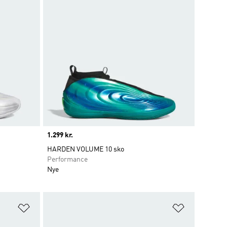
Price
1.299 kr.
HARDEN VOLUME 10 sko
Performance
Nye
Føj til ønskeliste
Føj til ønsk