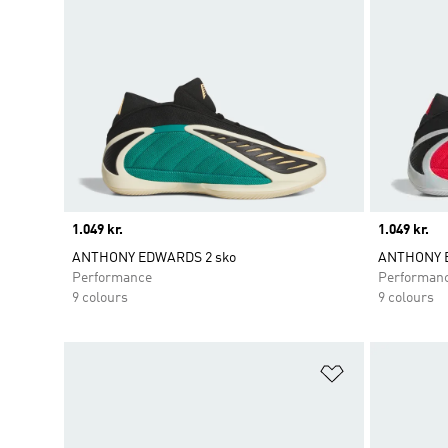
Price
1.049 kr.
Price
1.049 kr.
ANTHONY EDWARDS 2 sko
ANTHONY E
Performance
Performan
9 colours
9 colours
Føj til ønskeli