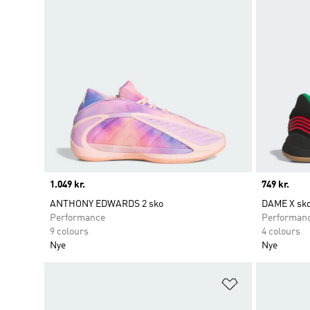
Price
1.049 kr.
Price
749 kr.
ANTHONY EDWARDS 2 sko
DAME X sk
Performance
Performan
9 colours
4 colours
Nye
Nye
Føj til ønskeli