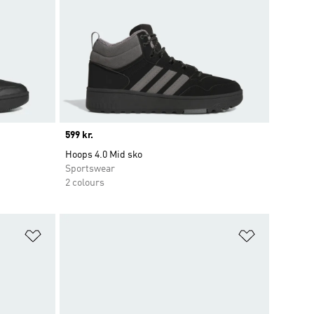
Price
599 kr.
Hoops 4.0 Mid sko
Sportswear
2 colours
Føj til ønskeliste
Føj til ønsk