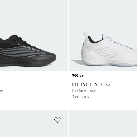
Price
799 kr.
BELIEVE THAT 1 sko
ce
Performance
3 colours
ste
Føj til ønskeliste