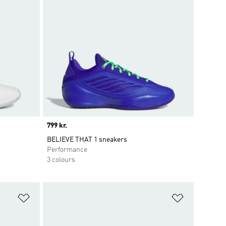
Price
799 kr.
BELIEVE THAT 1 sneakers
Performance
3 colours
Føj til ønskeliste
Føj til ønsk