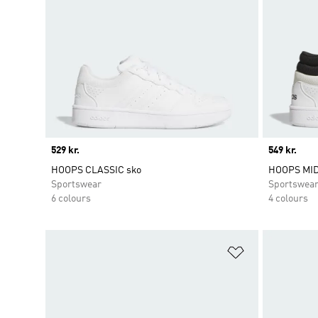
Price
529 kr.
Price
549 kr.
HOOPS CLASSIC sko
HOOPS MID
Sportswear
Sportswea
6 colours
4 colours
Føj til ønskeli