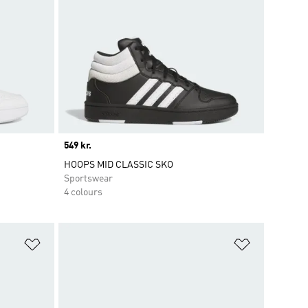
Price
549 kr.
HOOPS MID CLASSIC SKO
Sportswear
4 colours
Føj til ønskeliste
Føj til ønsk