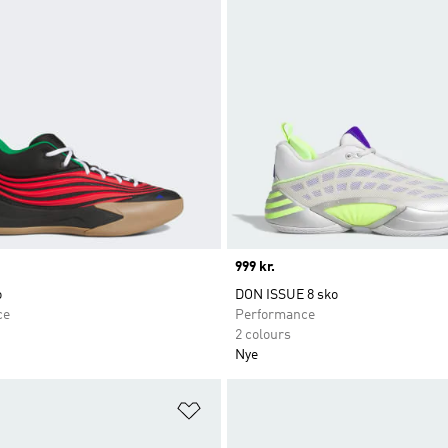
Price
999 kr.
o
DON ISSUE 8 sko
ce
Performance
2 colours
Nye
ste
Føj til ønskeliste