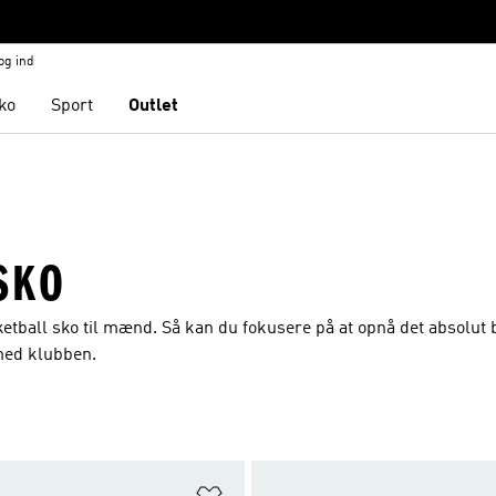
og ind
ko
Sport
Outlet
SKO
ketball sko til mænd. Så kan du fokusere på at opnå det absolut 
 med klubben.
ste
Føj til ønskeliste