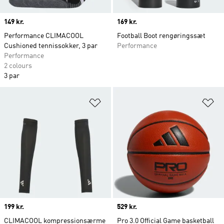
Price
149 kr.
Price
169 kr.
Performance CLIMACOOL
Football Boot rengøringssæt
Cushioned tennissokker, 3 par
Performance
Performance
2 colours
3 par
Føj til ønskeliste
Fø
Price
199 kr.
Price
529 kr.
CLIMACOOL kompressionsærme
Pro 3.0 Official Game basketball