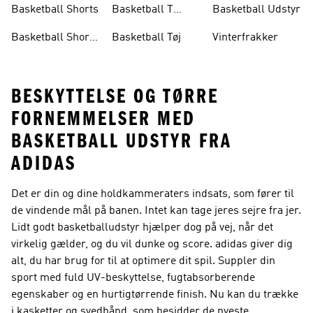
Basketball Shorts
Basketball T
Basketball Udstyr
Shirts
Basketball Shorts
Basketball Tøj
Vinterfrakker
Herre
BESKYTTELSE OG TØRRE
FORNEMMELSER MED
BASKETBALL UDSTYR FRA
ADIDAS
Det er din og dine holdkammeraters indsats, som fører til
de vindende mål på banen. Intet kan tage jeres sejre fra jer.
Lidt godt basketballudstyr hjælper dog på vej, når det
virkelig gælder, og du vil dunke og score. adidas giver dig
alt, du har brug for til at optimere dit spil. Suppler din
sport med fuld UV-beskyttelse, fugtabsorberende
egenskaber og en hurtigtørrende finish. Nu kan du trække
i kasketter og svedbånd, som besidder de nyeste