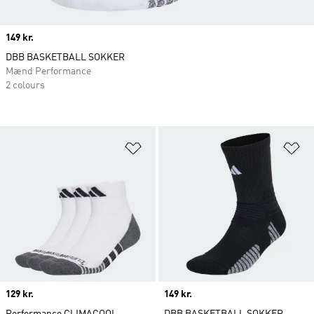
Price
149 kr.
DBB BASKETBALL SOKKER
Mænd Performance
2 colours
Føj til ønskeliste
Fø
Price
129 kr.
Price
149 kr.