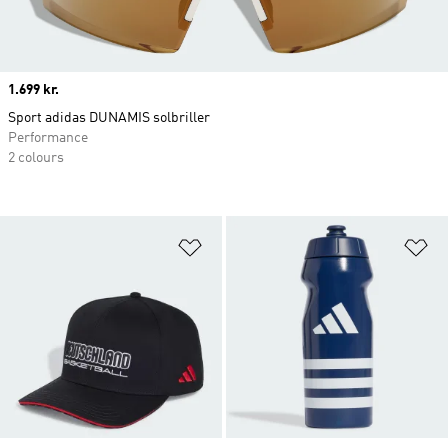
Price
1.699 kr.
Sport adidas DUNAMIS solbriller
Performance
2 colours
Føj til ønskeliste
Fø