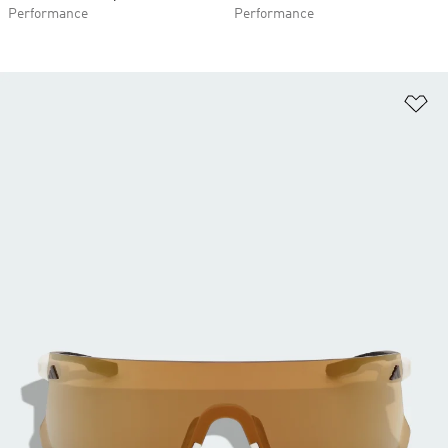
Performance
Performance
Fø