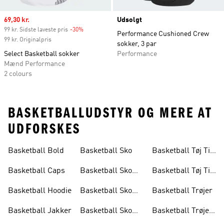
Sale price
69,30 kr.
Udsolgt
99 kr. Sidste laveste pris
-30%
Discount
Performance Cushioned Crew
99 kr. Originalpris
sokker, 3 par
Select Basketball sokker
Performance
Mænd Performance
2 colours
BASKETBALLUDSTYR OG MERE AT
UDFORSKES
Basketball Bold
Basketball Sko
Basketball Tøj Til
Børn
Basketball Caps
Basketball Sko
Basketball Tøj Til
Børn
Mænd
Basketball Hoodie
Basketball Sko
Basketball Trøjer
Herre
Basketball Jakker
Basketball Sko
Basketball Trøjer
Kvinder
Børn