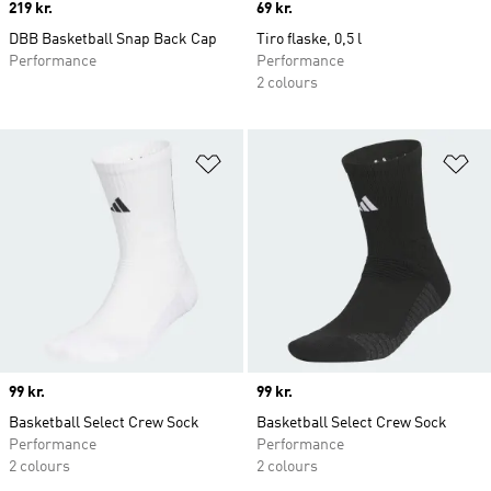
Price
219 kr.
Price
69 kr.
DBB Basketball Snap Back Cap
Tiro flaske, 0,5 l
Performance
Performance
2 colours
Føj til ønskeliste
Fø
Price
99 kr.
Price
99 kr.
Basketball Select Crew Sock
Basketball Select Crew Sock
Performance
Performance
2 colours
2 colours