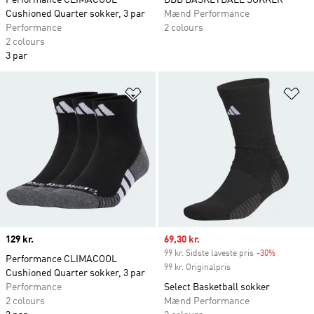
Performance CLIMACOOL
DBB BASKETBALL SOKKER
Cushioned Quarter sokker, 3 par
Mænd Performance
Performance
2 colours
2 colours
3 par
Føj til ønskeliste
Fø
Price
129 kr.
Sale price
69,30 kr.
99 kr. Sidste laveste pris
-30%
Discount
Performance CLIMACOOL
99 kr. Originalpris
Cushioned Quarter sokker, 3 par
Performance
Select Basketball sokker
2 colours
Mænd Performance