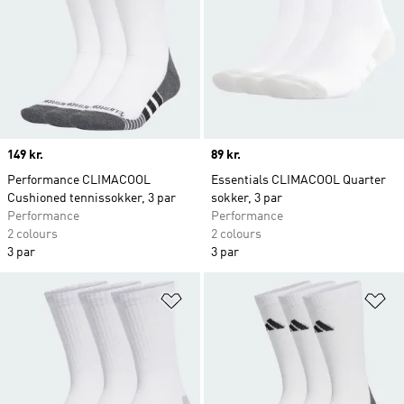
Price
149 kr.
Price
89 kr.
Performance CLIMACOOL
Essentials CLIMACOOL Quarter
Cushioned tennissokker, 3 par
sokker, 3 par
Performance
Performance
2 colours
2 colours
3 par
3 par
Føj til ønskeliste
Fø