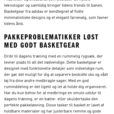
teknologier og samtidig bringer tidens trends til banen.
Basketgear fra adidas er kendtegnet af flotte
minimalistiske designs og et elegant farvevalg, som favner
tidens ånd.
PAKKEPROBLEMATIKKER LØST
MED GODT BASKETGEAR
Dribl til dagens træning med en rummelig rygsæk, der
levner plads til alt det nødvendige. Dette basketgear er
designet med funktionelle detaljer som indvendige rum,
der gør det muligt for dig at separere beskidte sko og vådt
tøj fra dine andre medbragte sager. Med en god
ruminddeling er det ligetil og let at holde dig organiseret.
Har du kun behov for at medbringe en smule udstyr til
dagens træning, er en bælte- eller skuldertaske den
perfekte pakkeløsning. Disse tasker til basket er lavet af
holdbare materialer og har justerbare remme og gode