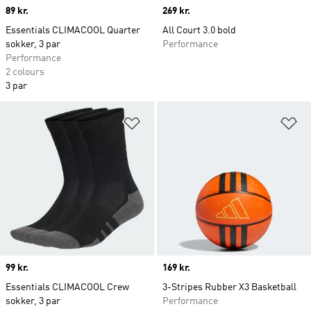
Price
89 kr.
Price
269 kr.
Essentials CLIMACOOL Quarter
All Court 3.0 bold
sokker, 3 par
Performance
Performance
2 colours
3 par
Føj til ønskeliste
Fø
Price
99 kr.
Price
169 kr.
Essentials CLIMACOOL Crew
3-Stripes Rubber X3 Basketball
sokker, 3 par
Performance