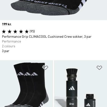
Price
199 kr.
(95)
Performance Grip CLIMACOOL Cushioned Crew sokker, 3 par
Performance
2 colours
3 par
Føj til ønskeliste
Fø