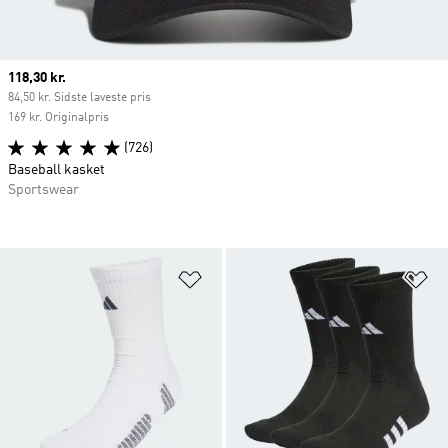
Current price
118,30 kr.
84,50 kr. Sidste laveste pris
169 kr. Originalpris
(726)
Baseball kasket
Sportswear
Føj til ønskeliste
Fø