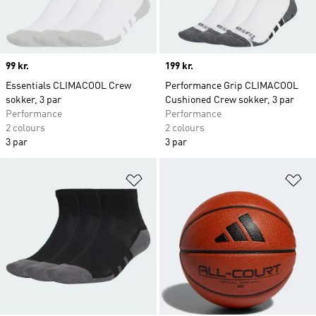
Price
99 kr.
Price
199 kr.
Essentials CLIMACOOL Crew
Performance Grip CLIMACOOL
sokker, 3 par
Cushioned Crew sokker, 3 par
Performance
Performance
2 colours
2 colours
3 par
3 par
Føj til ønskeliste
Fø