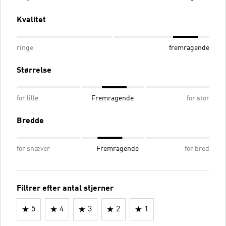
Kvalitet
ringe
fremragende
Størrelse
for lille
Fremragende
for stor
Bredde
for snæver
Fremragende
for bred
Filtrer efter antal stjerner
5
4
3
2
1