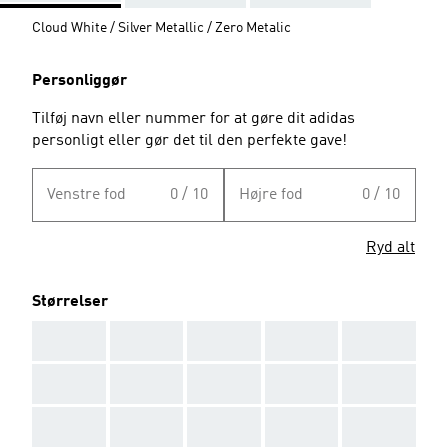
Cloud White / Silver Metallic / Zero Metalic
Personliggør
Tilføj navn eller nummer for at gøre dit adidas
personligt eller gør det til den perfekte gave!
Venstre fod
0 / 10
Højre fod
0 / 10
Ryd alt
Størrelser
AAA
AAA
AAA
AAA
AAA
AAA
AAA
AAA
AAA
AAA
AAA
AAA
AAA
AAA
AAA