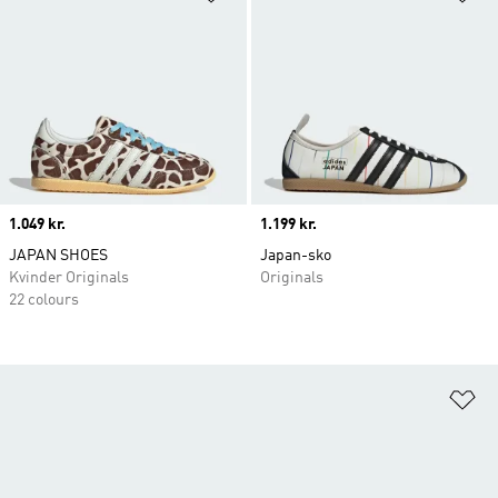
Price
1.049 kr.
Price
1.199 kr.
JAPAN SHOES
Japan-sko
Kvinder Originals
Originals
22 colours
Fø