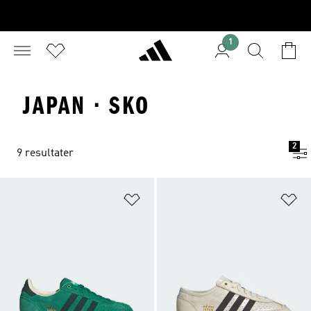
1
JAPAN · SKO
2
9 resultater
Føj til ønskeliste
Fø