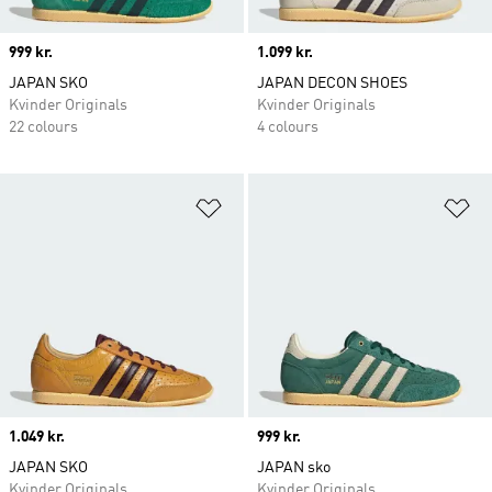
Price
999 kr.
Price
1.099 kr.
JAPAN SKO
JAPAN DECON SHOES
Kvinder Originals
Kvinder Originals
22 colours
4 colours
Føj til ønskeliste
Fø
Price
1.049 kr.
Price
999 kr.
JAPAN SKO
JAPAN sko
Kvinder Originals
Kvinder Originals