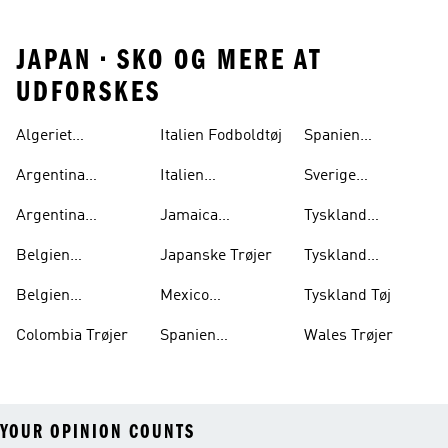
JAPAN • SKO OG MERE AT
UDFORSKES
Algeriet
Italien Fodboldtøj
Spanien
Fodboldtrøje
Udebanetrøje
Argentina
Italien
Sverige
Fodboldtrøje
Fodboldtrøje Børn
Fodboldtrøje
Argentina
Jamaica
Tyskland
Fodboldtrøje Børn
Fodboldtrøje
Fodboldtrøje
Belgien
Japanske Trøjer
Tyskland
Fodboldtrøje
Hjemmebanetrøje
Belgien
Mexico
Tyskland Tøj
Hjemmebanetrøje
Fodboldtrøje
Colombia Trøjer
Spanien
Wales Trøjer
Fodboldtrøje
YOUR OPINION COUNTS