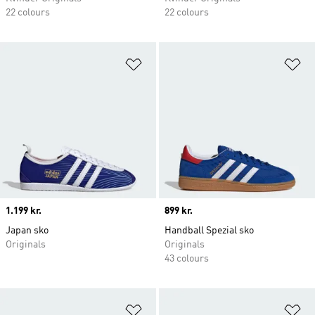
22 colours
22 colours
Føj til ønskeliste
Fø
Price
1.199 kr.
Price
899 kr.
Japan sko
Handball Spezial sko
Originals
Originals
43 colours
Føj til ønskeliste
Fø