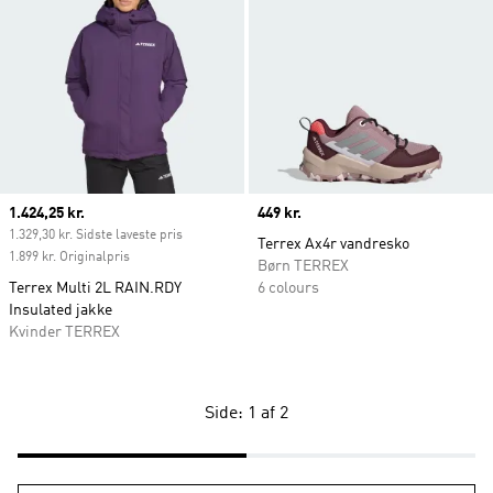
Current price
1.424,25 kr.
Price
449 kr.
1.329,30 kr. Sidste laveste pris
Terrex Ax4r vandresko
1.899 kr. Originalpris
Børn TERREX
Terrex Multi 2L RAIN.RDY
6 colours
Insulated jakke
Kvinder TERREX
Side: 1 af 2