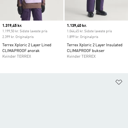
Current price
1.319,45 kr.
Current price
1.139,40 kr.
1.199,50 kr. Sidste laveste pris
1.044,45 kr. Sidste laveste pris
2.399 kr. Originalpris
1.899 kr. Originalpris
Terrex Xploric 2 Layer Lined
Terrex Xploric 2 Layer Insulated
CLIMAPROOF anorak
CLIMAPROOF bukser
Kvinder TERREX
Kvinder TERREX
Fø