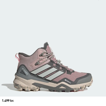
Price
1.499 kr.