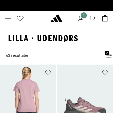
1
LILLA · UDENDØRS
2
63 resultater
Føj til ønskeliste
Fø