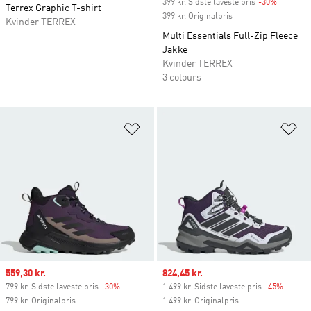
399 kr. Sidste laveste pris
-30%
Discount
Terrex Graphic T-shirt
399 kr. Originalpris
Kvinder TERREX
Multi Essentials Full-Zip Fleece
Jakke
Kvinder TERREX
3 colours
Føj til ønskeliste
Fø
Sale price
559,30 kr.
Sale price
824,45 kr.
799 kr. Sidste laveste pris
-30%
Discount
1.499 kr. Sidste laveste pris
-45%
Discou
799 kr. Originalpris
1.499 kr. Originalpris