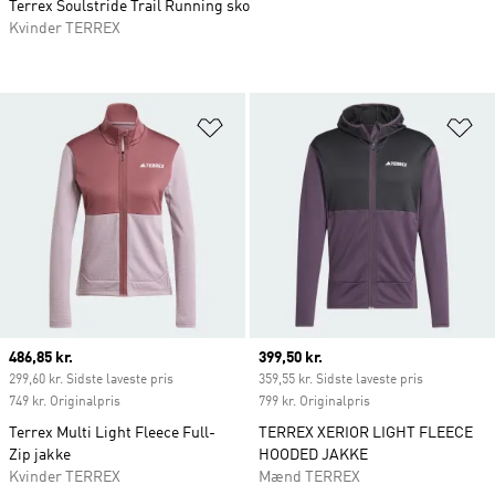
Terrex Soulstride Trail Running sko
Kvinder TERREX
Føj til ønskeliste
Fø
Current price
486,85 kr.
Current price
399,50 kr.
299,60 kr. Sidste laveste pris
359,55 kr. Sidste laveste pris
749 kr. Originalpris
799 kr. Originalpris
Terrex Multi Light Fleece Full-
TERREX XERIOR LIGHT FLEECE
Zip jakke
HOODED JAKKE
Kvinder TERREX
Mænd TERREX