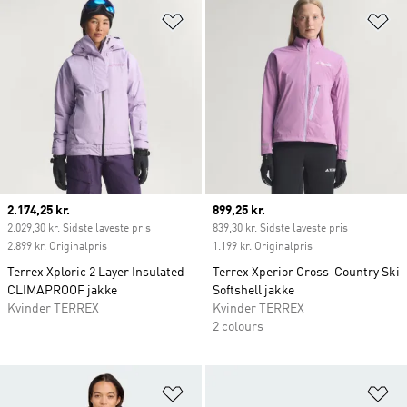
Føj til ønskeliste
Fø
Current price
2.174,25 kr.
Current price
899,25 kr.
2.029,30 kr. Sidste laveste pris
839,30 kr. Sidste laveste pris
2.899 kr. Originalpris
1.199 kr. Originalpris
Terrex Xploric 2 Layer Insulated
Terrex Xperior Cross-Country Ski
CLIMAPROOF jakke
Softshell jakke
Kvinder TERREX
Kvinder TERREX
2 colours
Føj til ønskeliste
Fø