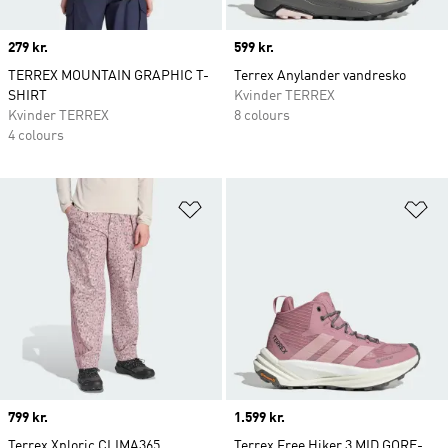
Price
279 kr.
Price
599 kr.
TERREX MOUNTAIN GRAPHIC T-
Terrex Anylander vandresko
SHIRT
Kvinder TERREX
Kvinder TERREX
8 colours
4 colours
Føj til ønskeliste
Fø
Price
799 kr.
Price
1.599 kr.
Terrex Xploric CLIMA365
Terrex Free Hiker 3 MID GORE-