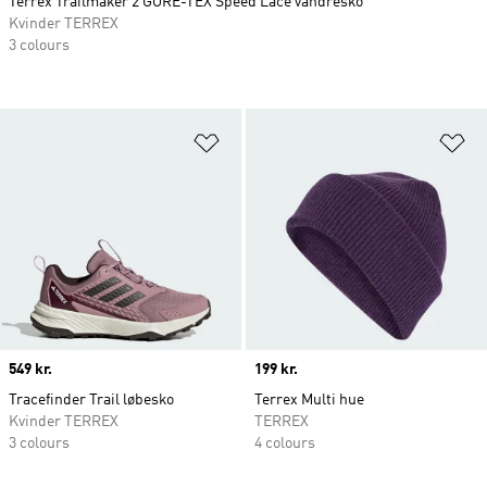
Terrex Trailmaker 2 GORE-TEX Speed Lace vandresko
Kvinder TERREX
3 colours
Føj til ønskeliste
Fø
Price
549 kr.
Price
199 kr.
Tracefinder Trail løbesko
Terrex Multi hue
Kvinder TERREX
TERREX
3 colours
4 colours