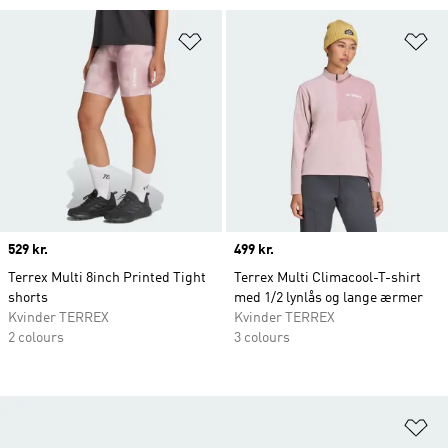
Føj til ønskeliste
Fø
Price
529 kr.
Price
499 kr.
Terrex Multi 8inch Printed Tight
Terrex Multi Climacool-T-shirt
shorts
med 1/2 lynlås og lange ærmer
Kvinder TERREX
Kvinder TERREX
2 colours
3 colours
Fø