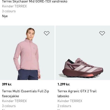
Terrex Skychaser Mid GORE-TEX vandresko
Kvinder TERREX
3 colours
Nye
Føj til ønskeliste
Fø
Price
399 kr.
Price
1.299 kr.
Terrex Multi Essentials Full Zip
Terrex Agravic GTX 2 Trail
fleecejakke
løbesko
Kvinder TERREX
Kvinder TERREX
3 colours
2 colours