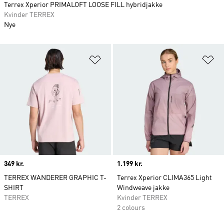
Terrex Xperior PRIMALOFT LOOSE FILL hybridjakke
Kvinder TERREX
Nye
Føj til ønskeliste
Fø
Price
349 kr.
Price
1.199 kr.
TERREX WANDERER GRAPHIC T-
Terrex Xperior CLIMA365 Light
SHIRT
Windweave jakke
TERREX
Kvinder TERREX
2 colours