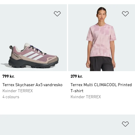
Føj til ønskeliste
Fø
Price
799 kr.
Price
379 kr.
Terrex Skychaser Ax5 vandresko
Terrex Multi CLIMACOOL Printed
Kvinder TERREX
T-shirt
4 colours
Kvinder TERREX
Fø