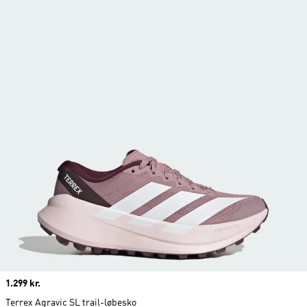
Price
1.299 kr.
Terrex Agravic SL trail-løbesko