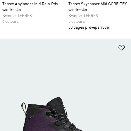
Terrex Anylander Mid Rain.Rdy
Terrex Skychaser Mid GORE-TEX
vandresko
vandresko
Kvinder TERREX
Kvinder TERREX
6 colours
3 colours
30 dages prøveperiode
Fø