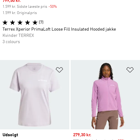
Sale price
799,50 kr.
1.599 kr. Sidste laveste pris
-50%
Discount
1.599 kr. Originalpris
(7)
Terrex Xperior PrimaLoft Loose Fill Insulated Hooded jakke
Kvinder TERREX
3 colours
Føj til ønskeliste
Fø
Udsolgt
Sale price
279,30 kr.