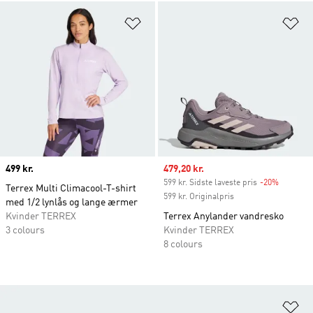
Føj til ønskeliste
Fø
Price
499 kr.
Sale price
479,20 kr.
599 kr. Sidste laveste pris
-20%
Discount
Terrex Multi Climacool-T-shirt
599 kr. Originalpris
med 1/2 lynlås og lange ærmer
Kvinder TERREX
Terrex Anylander vandresko
3 colours
Kvinder TERREX
8 colours
Fø