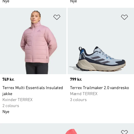
Nye
Nye
Føj til ønskeliste
Fø
Price
749 kr.
Price
799 kr.
Terrex Multi Essentials Insulated
Terrex Trailmaker 2.0 vandresko
jakke
Mænd TERREX
Kvinder TERREX
3 colours
2 colours
Nye
Fø