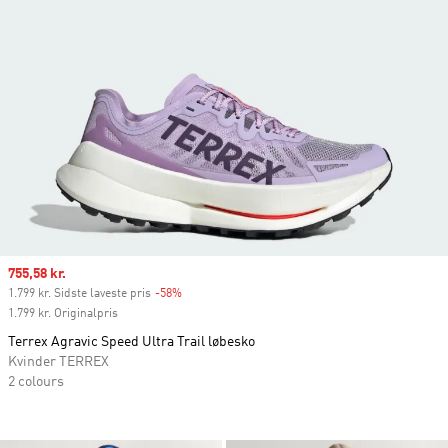
Sale price
755,58 kr.
1.799 kr. Sidste laveste pris
-58%
Discount
1.799 kr. Originalpris
Terrex Agravic Speed Ultra Trail løbesko
Kvinder TERREX
2 colours