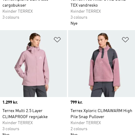
cargobukser
TEX vandresko
Kvinder TERREX
Kvinder TERREX
3 colours
3 colours
Nye
Føj til ønskeliste
Fø
Price
1.299 kr.
Price
799 kr.
Terrex Multi 2.5 Layer
Terrex Xploric CLIMAWARM High
CLIMAPROOF regnjakke
Pile Snap Pullover
Kvinder TERREX
Kvinder TERREX
3 colours
2 colours