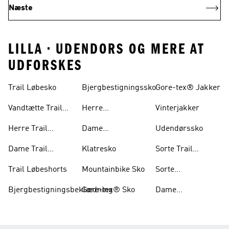
Næste
LILLA • UDENDORS OG MERE AT
UDFORSKES
Trail Løbesko
Bjergbestigningssko
Gore-tex® Jakker
Vandtætte Trail
Herre
Vinterjakker
Løbesko
Bjergbestigningssko
Herre Trail
Dame
Udendørssko
Løbesko
Bjergbestigningssko
Dame Trail
Klatresko
Sorte Trail
Løbesko
Løbesko
Trail Løbeshorts
Mountainbike Sko
Sorte
Bjergbestigningssk
Bjergbestigningsbeklædning
Gore-tex® Sko
Dame
Mountainbike Sko