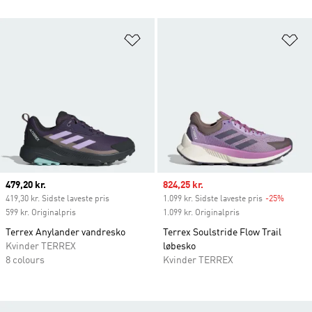
Føj til ønskeliste
Fø
Current price
479,20 kr.
Sale price
824,25 kr.
419,30 kr. Sidste laveste pris
1.099 kr. Sidste laveste pris
-25%
Discou
599 kr. Originalpris
1.099 kr. Originalpris
Terrex Anylander vandresko
Terrex Soulstride Flow Trail
Kvinder TERREX
løbesko
8 colours
Kvinder TERREX