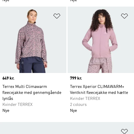
Nye
Nye
Føj til ønskeliste
Fø
Price
649 kr.
Price
799 kr.
Terrex Multi Climawarm
Terrex Xperior CLIMAWARM+
fleecejakke med gennemgående
Ventknit fleecejakke med hætte
lynlås
Kvinder TERREX
Kvinder TERREX
2 colours
Nye
Nye
Fø