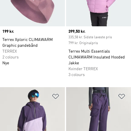
Price
199 kr.
Current price
399,50 kr.
335,58 kr. Sidste laveste pris
Terrex Xploric CLIMAWARM
799 kr. Originalpris
Graphic pandebånd
TERREX
Terrex Multi Essentials
2 colours
CLIMAWARM Insulated Hooded
Nye
Jakke
Kvinder TERREX
3 colours
Føj til ønskeliste
Fø