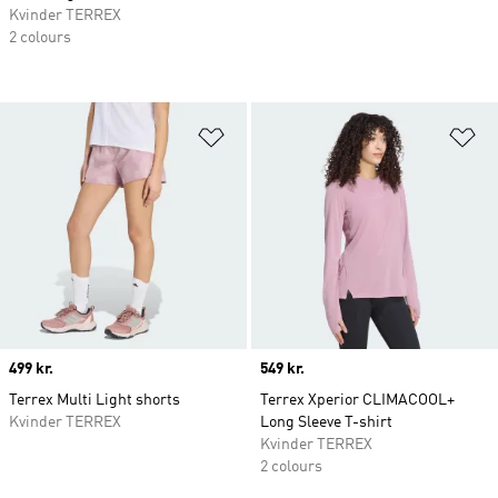
Kvinder TERREX
2 colours
Føj til ønskeliste
Fø
Price
499 kr.
Price
549 kr.
Terrex Multi Light shorts
Terrex Xperior CLIMACOOL+
Kvinder TERREX
Long Sleeve T-shirt
Kvinder TERREX
2 colours