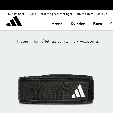
butiksfinder
Hjælp
ordrer og returneringer
bliv medlem
adiclub
l
Mænd
Kvinder
Børn
S
/
/
Tilbage
Hjem
Fitness og Træning
Accessories