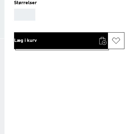
Størrelser
AAA
Læg i kurv