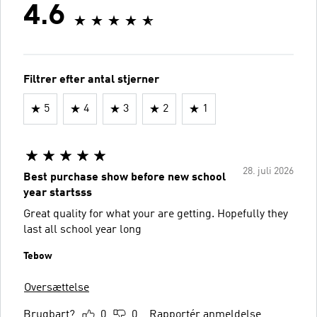
4.6
Filtrer efter antal stjerner
5
4
3
2
1
28. juli 2026
Best purchase show before new school
year startsss
Great quality for what your are getting. Hopefully they
last all school year long
Tebow
Oversættelse
Brugbart?
0
0
Rapportér anmeldelse