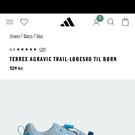
1
/
/
Hjem
Børn
Sko
4.6
(29)
TERREX AGRAVIC TRAIL-LØBESKO TIL BØRN
Pris
529 kr.