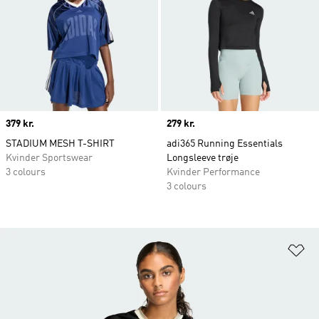
Price
379 kr.
Price
279 kr.
STADIUM MESH T-SHIRT
adi365 Running Essentials
Kvinder Sportswear
Longsleeve trøje
3 colours
Kvinder Performance
3 colours
Fø