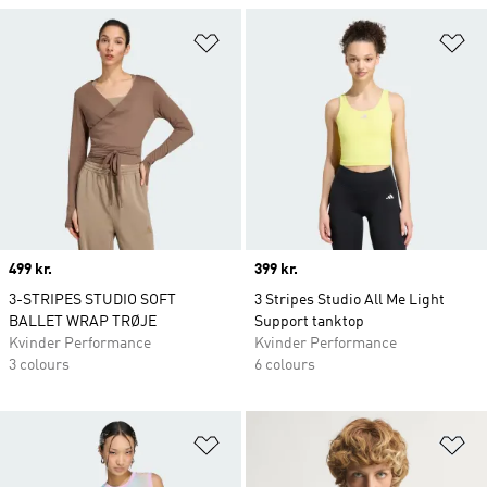
Føj til ønskeliste
Fø
Price
499 kr.
Price
399 kr.
3-STRIPES STUDIO SOFT
3 Stripes Studio All Me Light
BALLET WRAP TRØJE
Support tanktop
Kvinder Performance
Kvinder Performance
3 colours
6 colours
Føj til ønskeliste
Fø