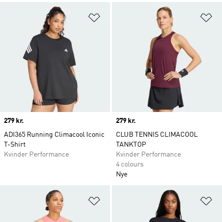
Føj til ønskeliste
Fø
Price
279 kr.
Price
279 kr.
ADI365 Running Climacool Iconic
CLUB TENNIS CLIMACOOL
T-Shirt
TANKTOP
Kvinder Performance
Kvinder Performance
4 colours
Nye
Føj til ønskeliste
Fø