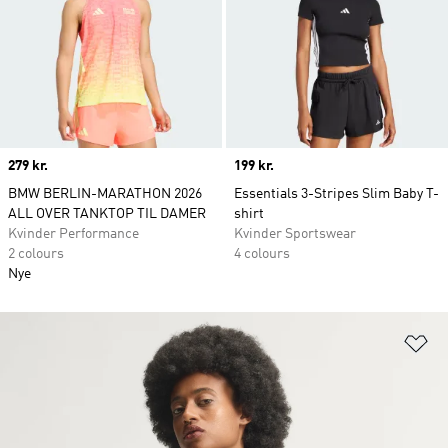
Price
279 kr.
Price
199 kr.
BMW BERLIN-MARATHON 2026
Essentials 3-Stripes Slim Baby T-
ALL OVER TANKTOP TIL DAMER
shirt
Kvinder Performance
Kvinder Sportswear
2 colours
4 colours
Nye
Fø