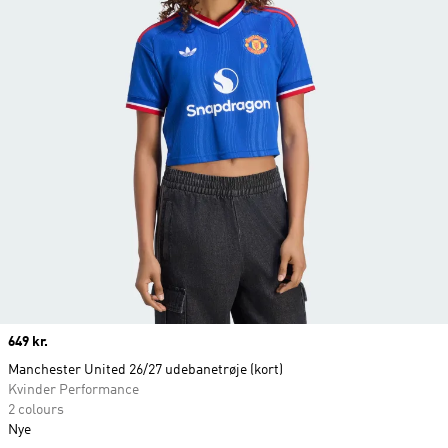
Price
649 kr.
Manchester United 26/27 udebanetrøje (kort)
Kvinder Performance
2 colours
Nye