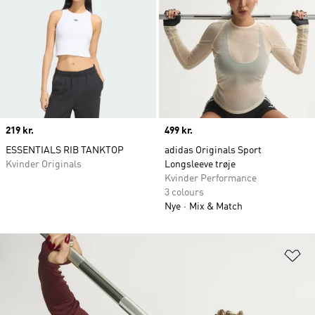
Price
219 kr.
Price
499 kr.
ESSENTIALS RIB TANKTOP
adidas Originals Sport
Kvinder Originals
Longsleeve trøje
Kvinder Performance
3 colours
Nye
Mix & Match
Fø