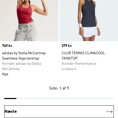
Price
749 kr.
Price
279 kr.
adidas by Stella McCartney
CLUB TENNIS CLIMACOOL
Seamless Yoga tanktop
TANKTOP
Kvinder adidas by Stella
Kvinder Performance
McCartney
4 colours
Nye
Side: 1 af 9
Næste