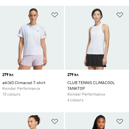
Føj til ønskeliste
Fø
Price
279 kr.
Price
279 kr.
adi365 Climacool T-shirt
CLUB TENNIS CLIMACOOL
Kvinder Performance
TANKTOP
10 colours
Kvinder Performance
4 colours
Føj til ønskeliste
Fø