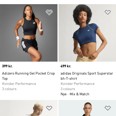
Føj til ønskeliste
Fø
Price
399 kr.
Price
499 kr.
Adizero Running Gel Pocket Crop
adidas Originals Sport Superstar
Top
bh-T-shirt
Kvinder Performance
Kvinder Performance
3 colours
3 colours
Nye
Mix & Match
Føj til ønskeliste
Fø