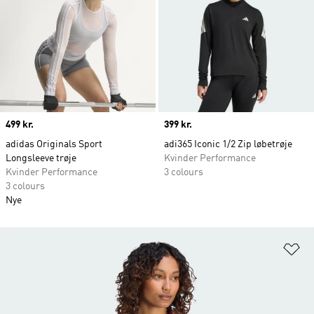
Price
499 kr.
Price
399 kr.
adidas Originals Sport
adi365 Iconic 1/2 Zip løbetrøje
Longsleeve trøje
Kvinder Performance
Kvinder Performance
3 colours
3 colours
Nye
Fø