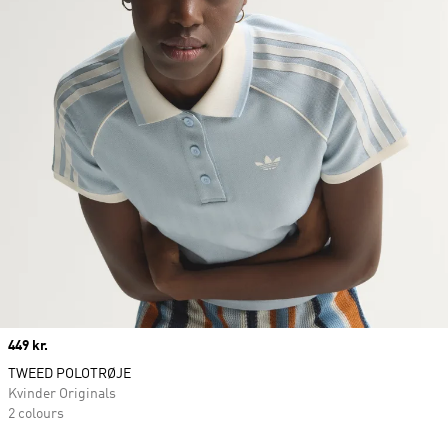
Price
449 kr.
TWEED POLOTRØJE
Kvinder Originals
2 colours