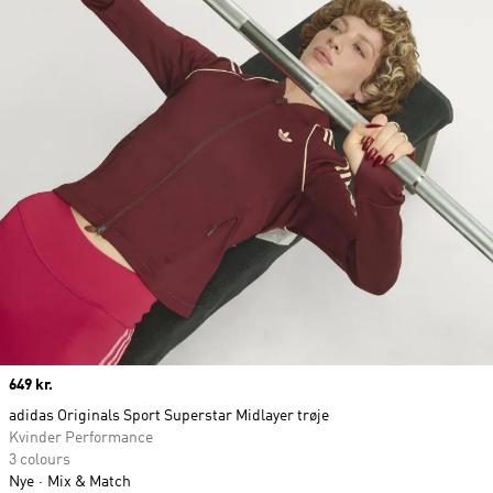
Price
649 kr.
adidas Originals Sport Superstar Midlayer trøje
Kvinder Performance
3 colours
Nye
Mix & Match