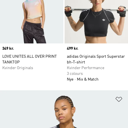
Price
349 kr.
Price
499 kr.
LOVE UNITES ALL OVER PRINT
adidas Originals Sport Superstar
TANKTOP
bh-T-shirt
Kvinder Originals
Kvinder Performance
3 colours
Nye
Mix & Match
Fø