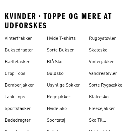
KVINDER • TOPPE OG MERE AT
UDFORSKES
Vinterfrakker
Hvide T-shirts
Rugbystøvler
Buksedragter
Sorte Bukser
Skatesko
Bæltetasker
Blå Sko
Vinterjakker
Crop Tops
Guldsko
Vandrestøvler
Bomberjakker
Usynlige Sokker
Sorte Rygsække
Tank-tops
Regnjakker
Klatresko
Sportstasker
Hvide Sko
Fleecejakker
Badedragter
Sportstøj
Sko Til
Vægtløftning