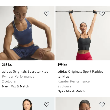
Føj til ønskeliste
Fø
Price
349 kr.
Price
399 kr.
adidas Originals Sport tanktop
adidas Originals Sport Padded
Kvinder Performance
tanktop
2 colours
Kvinder Performance
Nye
Mix & Match
2 colours
Nye
Mix & Match
Føj til ønskeliste
Fø