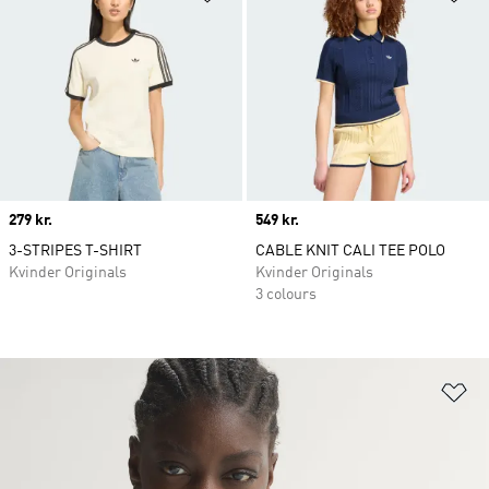
Price
279 kr.
Price
549 kr.
3-STRIPES T-SHIRT
CABLE KNIT CALI TEE POLO
Kvinder Originals
Kvinder Originals
3 colours
Fø