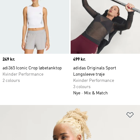
Price
249 kr.
Price
499 kr.
adi365 Iconic Crop løbetanktop
adidas Originals Sport
Kvinder Performance
Longsleeve trøje
2 colours
Kvinder Performance
3 colours
Nye
Mix & Match
Fø