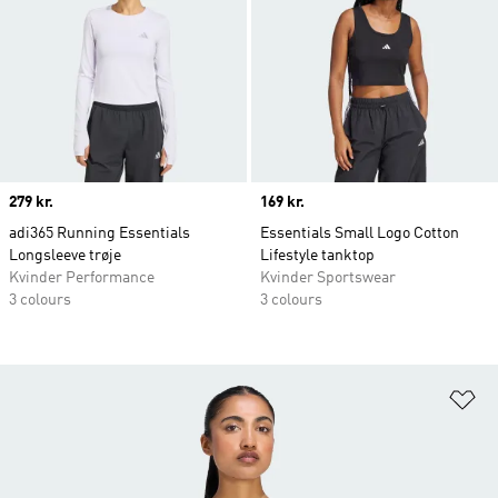
Price
279 kr.
Price
169 kr.
adi365 Running Essentials
Essentials Small Logo Cotton
Longsleeve trøje
Lifestyle tanktop
Kvinder Performance
Kvinder Sportswear
3 colours
3 colours
Fø