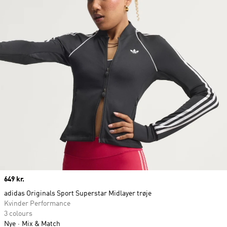
Price
649 kr.
adidas Originals Sport Superstar Midlayer trøje
Kvinder Performance
3 colours
Nye
Mix & Match