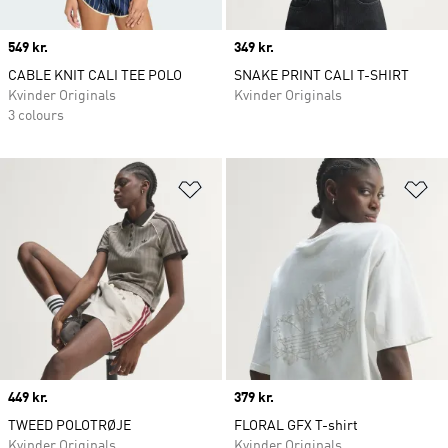
Price
549 kr.
Price
349 kr.
CABLE KNIT CALI TEE POLO
SNAKE PRINT CALI T-SHIRT
Kvinder Originals
Kvinder Originals
3 colours
Føj til ønskeliste
Fø
Price
449 kr.
Price
379 kr.
TWEED POLOTRØJE
FLORAL GFX T-shirt
Kvinder Originals
Kvinder Originals