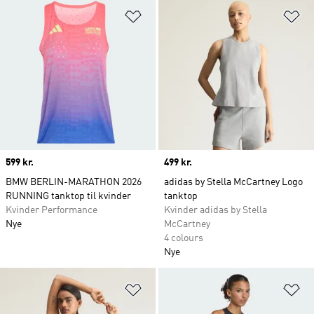
Føj til ønskeliste
Fø
Price
599 kr.
Price
499 kr.
BMW BERLIN-MARATHON 2026
adidas by Stella McCartney Logo
RUNNING tanktop til kvinder
tanktop
Kvinder Performance
Kvinder adidas by Stella
Nye
McCartney
4 colours
Nye
Føj til ønskeliste
Fø