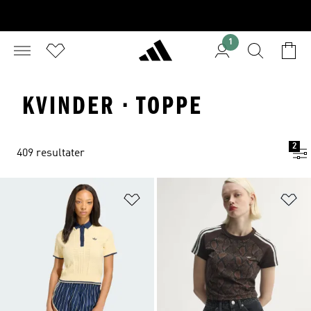
1
KVINDER · TOPPE
2
409 resultater
Føj til ønskeliste
Fø