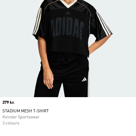
Price
379 kr.
STADIUM MESH T-SHIRT
Kvinder Sportswear
3 colours