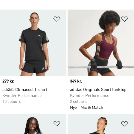
Føj til ønskeliste
Fø
Price
279 kr.
Price
349 kr.
adi365 Climacool T-shirt
adidas Originals Sport tanktop
Kvinder Performance
Kvinder Performance
10 colours
2 colours
Nye
Mix & Match
Føj til ønskeliste
Fø