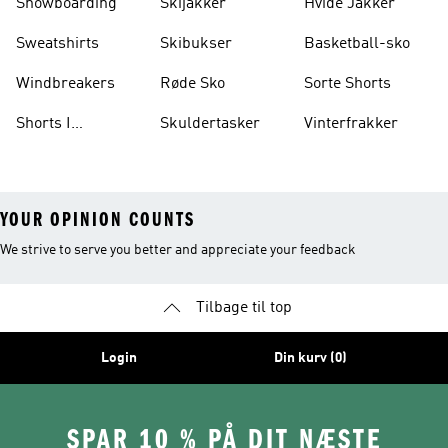
Snowboarding
Skijakker
Hvide Jakker
Sweatshirts
Skibukser
Basketball-sko
Windbreakers
Røde Sko
Sorte Shorts
Shorts I
Skuldertasker
Vinterfrakker
Knælængde
YOUR OPINION COUNTS
We strive to serve you better and appreciate your feedback
Tilbage til top
Login
Din kurv (0)
SPAR 10 % PÅ DIT NÆSTE