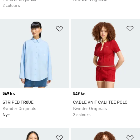
2 colours
Føj til ønskeliste
Fø
Price
549 kr.
Price
549 kr.
STRIPED TRØJE
CABLE KNIT CALI TEE POLO
Kvinder Originals
Kvinder Originals
Nye
3 colours
Føj til ønskeliste
Fø