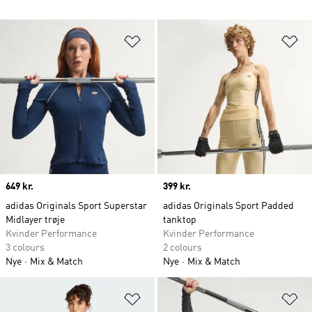
Føj til ønskeliste
Fø
Price
649 kr.
Price
399 kr.
adidas Originals Sport Superstar
adidas Originals Sport Padded
Midlayer trøje
tanktop
Kvinder Performance
Kvinder Performance
3 colours
2 colours
Nye
Mix & Match
Nye
Mix & Match
Føj til ønskeliste
Fø