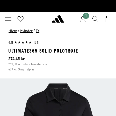
1
/
/
Hjem
Kvinder
Tøj
4.8
(31)
ULTIMATE365 SOLID POLOTRØJE
Nuværende pris
274,45 kr.
249,50 kr. Sidste laveste pris
499 kr. Originalpris