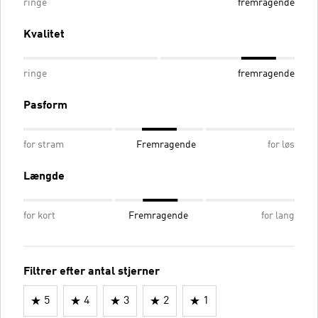
ringe
fremragende
Kvalitet
ringe
fremragende
Pasform
for stram
Fremragende
for løs
Længde
for kort
Fremragende
for lang
Filtrer efter antal stjerner
5
4
3
2
1