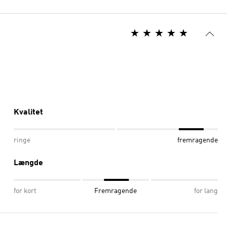
Kvalitet
ringe
fremragende
Længde
for kort
Fremragende
for lang