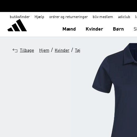
butiksfinder
Hjælp
ordrer og returneringer
bliv medlem
adiclub
l
Mænd
Kvinder
Børn
S
/
/
Tilbage
Hjem
Kvinder
Tøj