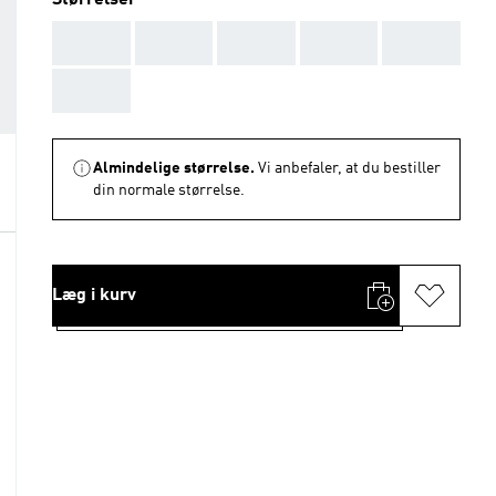
Størrelser
AAA
AAA
AAA
AAA
AAA
AAA
Almindelige størrelse.
Vi anbefaler, at du bestiller
din normale størrelse.
Læg i kurv