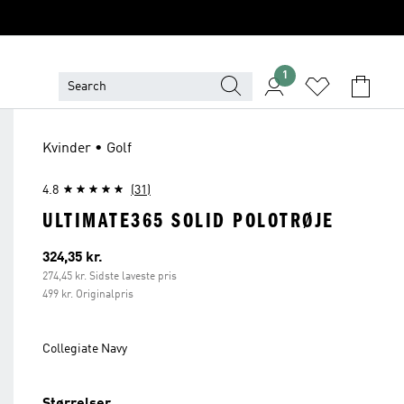
1
Kvinder • Golf
4.8
(31)
ULTIMATE365 SOLID POLOTRØJE
Nuværende pris
324,35 kr.
274,45 kr. Sidste laveste pris
499 kr. Originalpris
Collegiate Navy