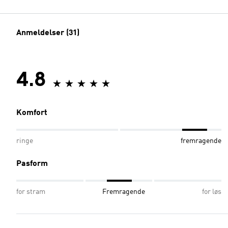
Anmeldelser (31)
4.8
Komfort
ringe
fremragende
Pasform
for stram
Fremragende
for løs