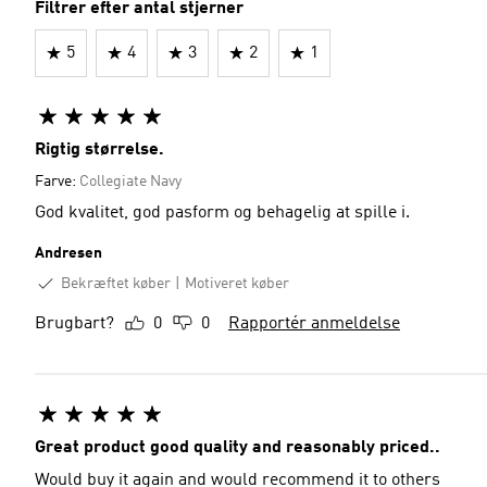
Filtrer efter antal stjerner
5
4
3
2
1
Rigtig størrelse.
Farve:
Collegiate Navy
God kvalitet, god pasform og behagelig at spille i.
Andresen
Bekræftet køber
Motiveret køber
Brugbart?
0
0
Rapportér anmeldelse
Great product good quality and reasonably priced..
Would buy it again and would recommend it to others