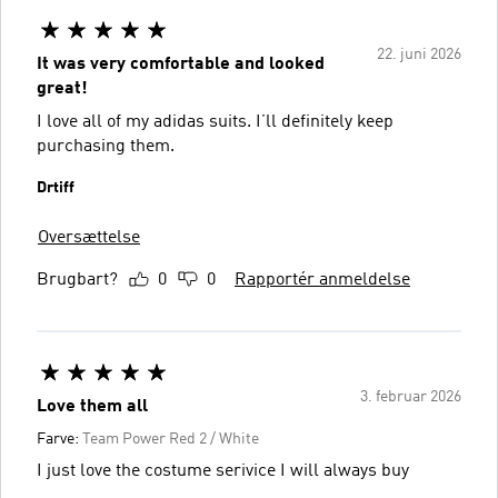
22. juni 2026
It was very comfortable and looked
great!
I love all of my adidas suits. I’ll definitely keep
purchasing them.
Drtiff
Oversættelse
Brugbart?
0
0
Rapportér anmeldelse
3. februar 2026
Love them all
Farve:
Team Power Red 2 / White
I just love the costume serivice I will always buy