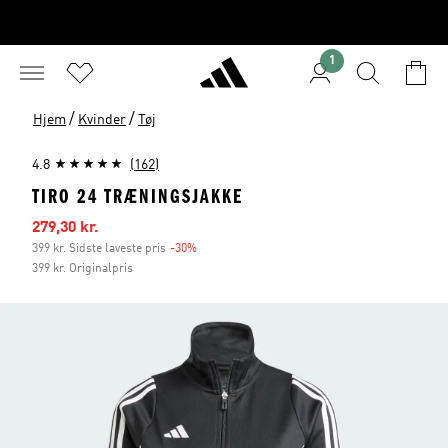
1
/
/
Hjem
Kvinder
Tøj
4.8
(162)
TIRO 24 TRÆNINGSJAKKE
Udsalgspris
279,30 kr.
399 kr. Sidste laveste pris
-30%
Rabat
399 kr. Originalpris