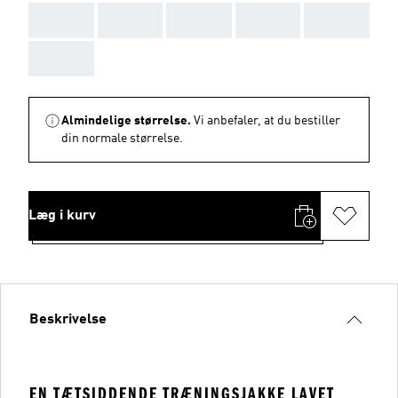
AAA
AAA
AAA
AAA
AAA
AAA
Almindelige størrelse.
Vi anbefaler, at du bestiller
din normale størrelse.
Læg i kurv
Beskrivelse
EN TÆTSIDDENDE TRÆNINGSJAKKE LAVET