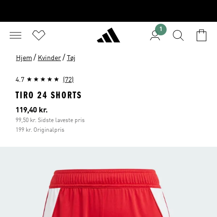
1
/
/
Hjem
Kvinder
Tøj
4.7
(72)
TIRO 24 SHORTS
Nuværende pris
119,40 kr.
99,50 kr. Sidste laveste pris
199 kr. Originalpris