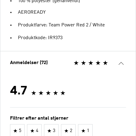
100 % polyester (genanvendt)
AEROREADY
Produktfarve: Team Power Red 2 / White
Produktkode: IR9373
Anmeldelser (72)
4.7
Filtrer efter antal stjerner
5
4
3
2
1