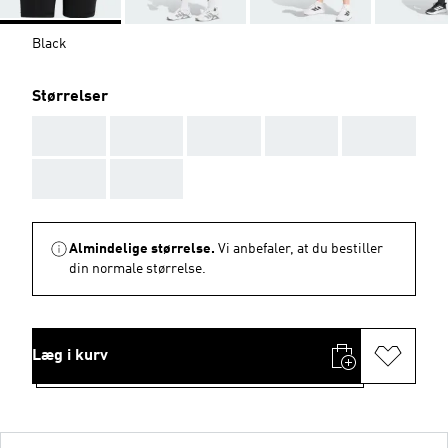
Black
Størrelser
AAA
AAA
AAA
AAA
AAA
AAA
AAA
Almindelige størrelse.
Vi anbefaler, at du bestiller
din normale størrelse.
Læg i kurv