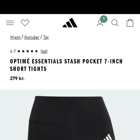
1
/
/
Hjem
Kvinder
Tøj
4.7
(66)
OPTIMÉ ESSENTIALS STASH POCKET 7-INCH
SHORT TIGHTS
Pris
279 kr.