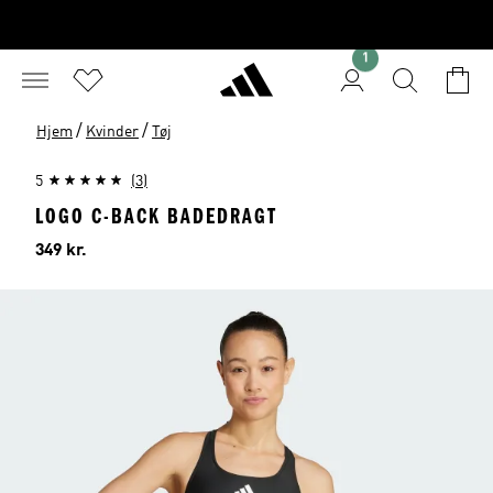
1
/
/
Hjem
Kvinder
Tøj
5
(3)
LOGO C-BACK BADEDRAGT
Pris
349 kr.