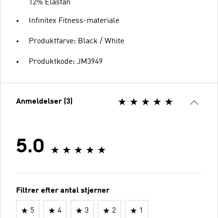
12% Elastan
Infinitex Fitness-materiale
Produktfarve: Black / White
Produktkode: JM3949
Anmeldelser (3)
5.0
Filtrer efter antal stjerner
5
4
3
2
1