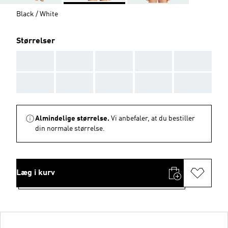
Black / White
Størrelser
AAA
AAA
AAA
AAA
AAA
AAA
AAA
AAA
AAA
AAA
Almindelige størrelse.
Vi anbefaler, at du bestiller
din normale størrelse.
Læg i kurv