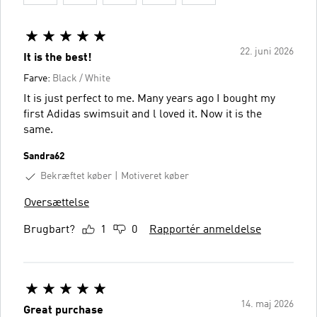
22. juni 2026
It is the best!
Farve:
Black / White
It is just perfect to me. Many years ago I bought my
first Adidas swimsuit and l loved it. Now it is the
same.
Sandra62
Bekræftet køber
Motiveret køber
Oversættelse
Brugbart?
1
0
Rapportér anmeldelse
14. maj 2026
Great purchase