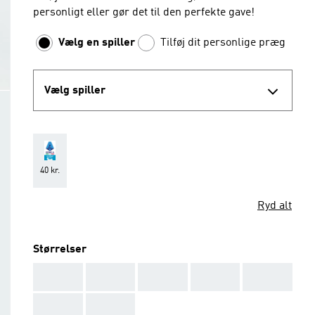
personligt eller gør det til den perfekte gave!
Vælg en spiller
Tilføj dit personlige præg
Vælg spiller
40 kr.
Ryd alt
Størrelser
AAA
AAA
AAA
AAA
AAA
AAA
AAA