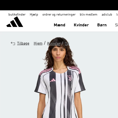
butiksfinder
Hjælp
ordrer og returneringer
bliv medlem
adiclub
l
Mænd
Kvinder
Børn
S
/
/
Tilbage
Hjem
Kvinder
Tøj