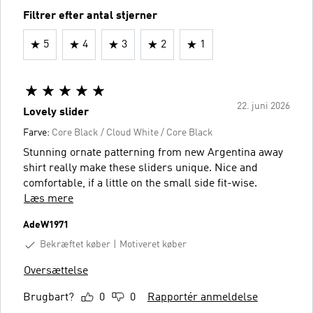
Filtrer efter antal stjerner
5
4
3
2
1
22. juni 2026
Lovely slider
Farve:
Core Black / Cloud White / Core Black
Stunning ornate patterning from new Argentina away
shirt really make these sliders unique. Nice and
comfortable, if a little on the small side fit-wise.
Læs mere
AdeW1971
Bekræftet køber
Motiveret køber
Oversættelse
Brugbart?
0
0
Rapportér anmeldelse