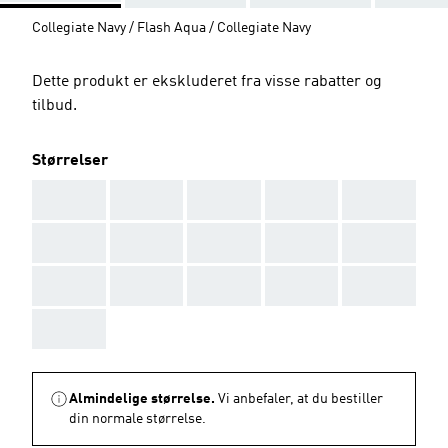
Collegiate Navy / Flash Aqua / Collegiate Navy
Dette produkt er ekskluderet fra visse rabatter og
tilbud.
Størrelser
AAA
AAA
AAA
AAA
AAA
AAA
AAA
AAA
AAA
AAA
AAA
AAA
AAA
AAA
AAA
AAA
Almindelige størrelse.
Vi anbefaler, at du bestiller
din normale størrelse.