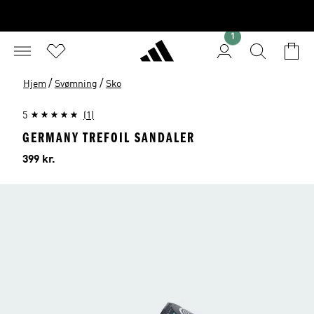
1
/
/
Hjem
Svømning
Sko
5
(1)
GERMANY TREFOIL SANDALER
Pris
399 kr.