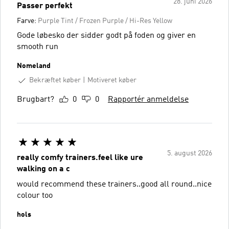
28. juni 2026
Passer perfekt
Farve:
Purple Tint / Frozen Purple / Hi-Res Yellow
Gode løbesko der sidder godt på foden og giver en
smooth run
Nomeland
Bekræftet køber
Motiveret køber
Brugbart?
0
0
Rapportér anmeldelse
5. august 2026
really comfy trainers.feel like ure
walking on a c
would recommend these trainers..good all round..nice
colour too
hols