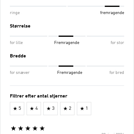
ringe
fremragende
Størrelse
for lille
Fremragende
for stor
Bredde
for snæver
Fremragende
for bred
Filtrer efter antal stjerner
5
4
3
2
1