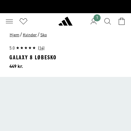
1
/
/
Hjem
Kvinder
Sko
5.0
(14)
GALAXY 8 LØBESKO
Pris
449 kr.