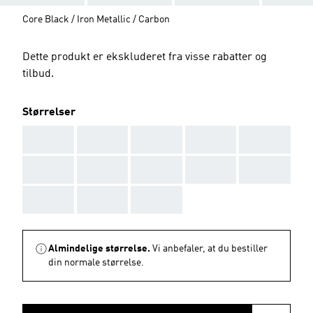
Core Black / Iron Metallic / Carbon
Dette produkt er ekskluderet fra visse rabatter og
tilbud.
Størrelser
AAA
AAA
AAA
AAA
AAA
AAA
AAA
AAA
AAA
AAA
AAA
AAA
AAA
Almindelige størrelse.
Vi anbefaler, at du bestiller
din normale størrelse.