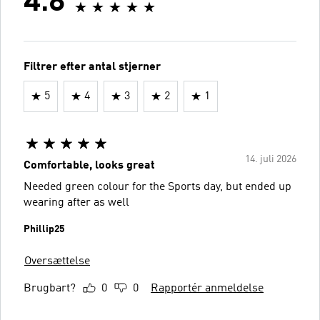
4.8
Filtrer efter antal stjerner
5
4
3
2
1
14. juli 2026
Comfortable, looks great
Needed green colour for the Sports day, but ended up
wearing after as well
Phillip25
Oversættelse
Brugbart?
0
0
Rapportér anmeldelse