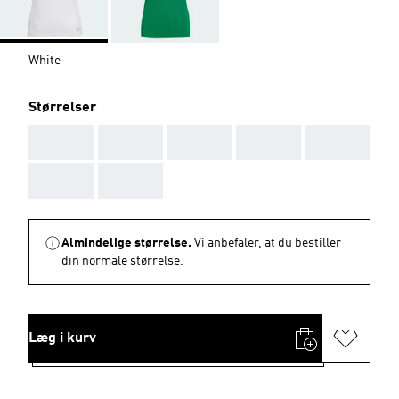
White
Størrelser
AAA
AAA
AAA
AAA
AAA
AAA
AAA
Almindelige størrelse.
Vi anbefaler, at du bestiller
din normale størrelse.
Læg i kurv