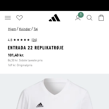
1
/
/
Hjem
Kvinder
Tøj
4.8
(26)
ENTRADA 22 REPLIKATRØJE
Nuværende pris
101,40 kr.
84,50 kr. Sidste laveste pris
169 kr. Originalpris