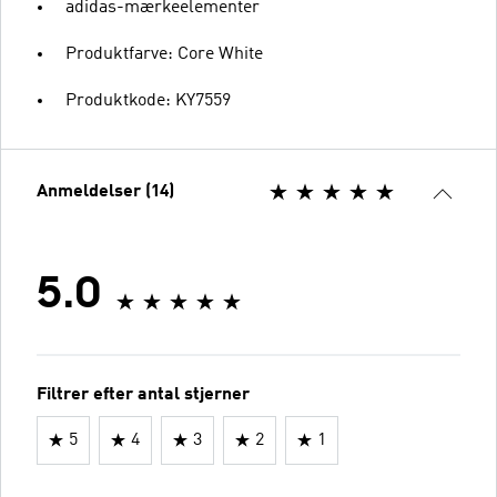
adidas-mærkeelementer
Produktfarve: Core White
Produktkode: KY7559
Anmeldelser (14)
5.0
Filtrer efter antal stjerner
5
4
3
2
1