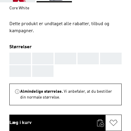
Core White
Dette produkt er undtaget alle rabatter, tilbud og
kampagner.
Størrelser
AAA
AAA
AAA
AAA
AAA
AAA
AAA
Almindelige størrelse.
Vi anbefaler, at du bestiller
din normale størrelse.
Læg i kurv