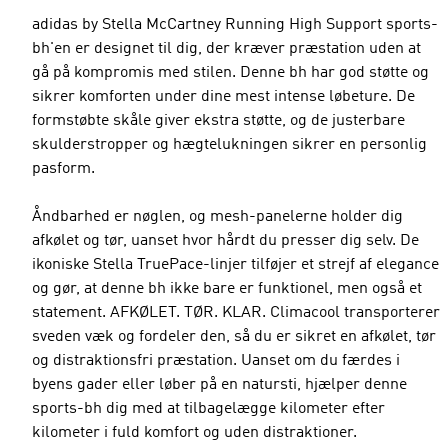
adidas by Stella McCartney Running High Support sports-
bh'en er designet til dig, der kræver præstation uden at
gå på kompromis med stilen. Denne bh har god støtte og
sikrer komforten under dine mest intense løbeture. De
formstøbte skåle giver ekstra støtte, og de justerbare
skulderstropper og hægtelukningen sikrer en personlig
pasform.
Åndbarhed er nøglen, og mesh-panelerne holder dig
afkølet og tør, uanset hvor hårdt du presser dig selv. De
ikoniske Stella TruePace-linjer tilføjer et strejf af elegance
og gør, at denne bh ikke bare er funktionel, men også et
statement. AFKØLET. TØR. KLAR. Climacool transporterer
sveden væk og fordeler den, så du er sikret en afkølet, tør
og distraktionsfri præstation. Uanset om du færdes i
byens gader eller løber på en natursti, hjælper denne
sports-bh dig med at tilbagelægge kilometer efter
kilometer i fuld komfort og uden distraktioner.