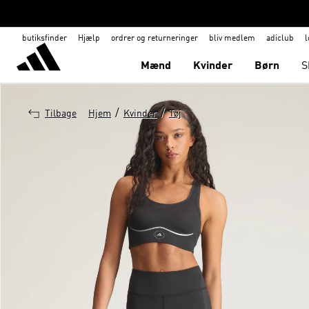
butiksfinder
Hjælp
ordrer og returneringer
bliv medlem
adiclub
l
Mænd
Kvinder
Børn
S
/
/
Tilbage
Hjem
Kvinder
Tøj