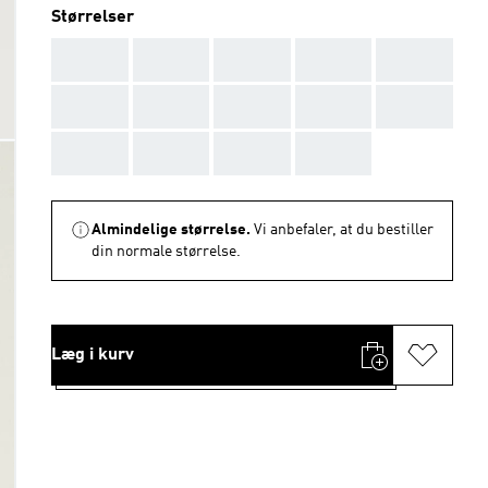
Størrelser
AAA
AAA
AAA
AAA
AAA
AAA
AAA
AAA
AAA
AAA
AAA
AAA
AAA
AAA
Almindelige størrelse.
Vi anbefaler, at du bestiller
din normale størrelse.
Læg i kurv