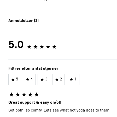
Anmeldelser (2)
5.0
Filtrer efter antal stjerner
5
4
3
2
1
Great support & easy on/off
Got both, so comfy. Lets see what hot yoga does to them