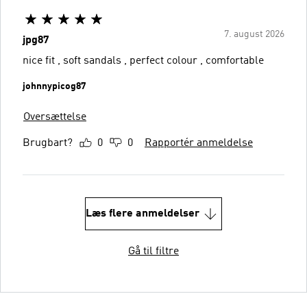
7. august 2026
jpg87
nice fit , soft sandals , perfect colour , comfortable
johnnypicog87
Oversættelse
Brugbart?
0
0
Rapportér anmeldelse
Læs flere anmeldelser
Gå til filtre