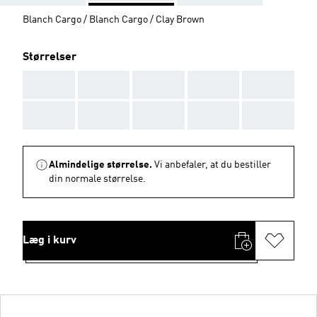
Blanch Cargo / Blanch Cargo / Clay Brown
Størrelser
AAA
AAA
AAA
AAA
AAA
AAA
AAA
AAA
AAA
AAA
Almindelige størrelse.
Vi anbefaler, at du bestiller
din normale størrelse.
Læg i kurv