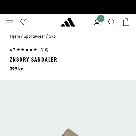
1
/
/
Hjem
Sportswear
Sko
4.7
(310)
ZNSORY SANDALER
Pris
399 kr.