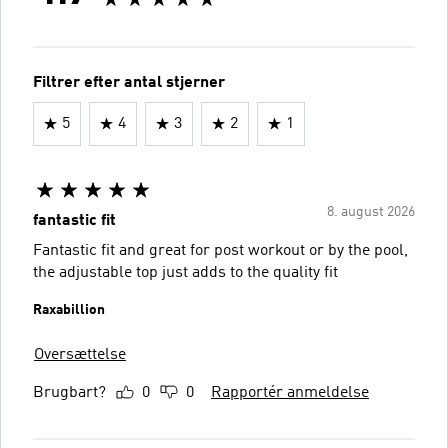
Filtrer efter antal stjerner
5
4
3
2
1
8. august 2026
fantastic fit
Fantastic fit and great for post workout or by the pool,
the adjustable top just adds to the quality fit
Raxabillion
Oversættelse
Brugbart?
0
0
Rapportér anmeldelse