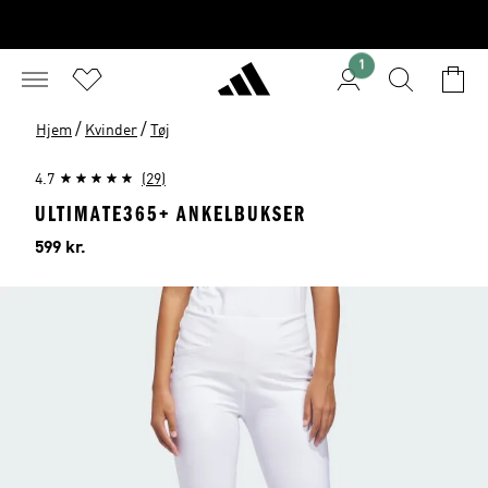
1
/
/
Hjem
Kvinder
Tøj
4.7
(29)
ULTIMATE365+ ANKELBUKSER
Pris
599 kr.