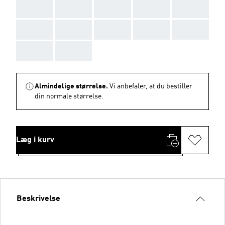
AAA
AAA
AAA
AAA
AAA
AAA
AAA
AAA
AAA
AAA
AAA
AAA
Almindelige størrelse.
Vi anbefaler, at du bestiller
din normale størrelse.
Læg i kurv
Beskrivelse