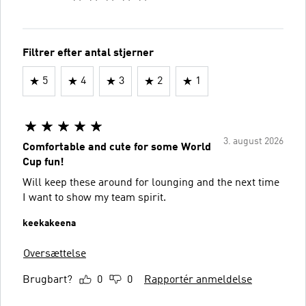
Filtrer efter antal stjerner
5
4
3
2
1
3. august 2026
Comfortable and cute for some World
Cup fun!
Will keep these around for lounging and the next time
I want to show my team spirit.
keekakeena
Oversættelse
Brugbart?
0
0
Rapportér anmeldelse