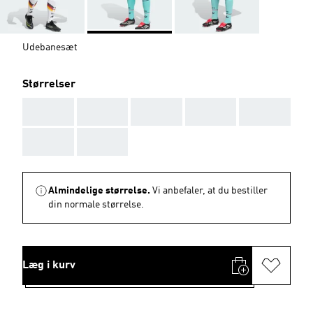
Udebanesæt
Størrelser
AAA
AAA
AAA
AAA
AAA
AAA
AAA
Almindelige størrelse.
Vi anbefaler, at du bestiller
din normale størrelse.
Læg i kurv