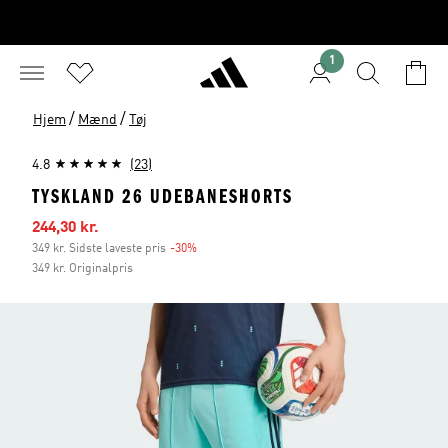
1
/
/
Hjem
Mænd
Tøj
4.8
(23)
TYSKLAND 26 UDEBANESHORTS
Udsalgspris
244,30 kr.
349 kr. Sidste laveste pris
-30%
Rabat
349 kr. Originalpris