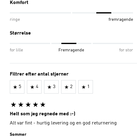
Komfort
ringe
fremragende
Størrelse
for lille
Fremragende
for stor
Filtrer efter antal stjerner
5
4
3
2
1
Helt som jeg regnede med :-)
Alt var fint - hurtig levering og en god returnering
Sommer