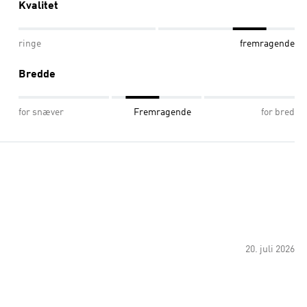
Kvalitet
ringe
fremragende
Bredde
for snæver
Fremragende
for bred
20. juli 2026