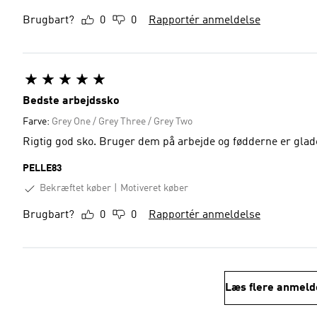
Brugbart?
0
0
Rapportér anmeldelse
Bedste arbejdssko
Farve:
Grey One / Grey Three / Grey Two
Rigtig god sko. Bruger dem på arbejde og fødderne er glad
PELLE83
Bekræftet køber
Motiveret køber
Brugbart?
0
0
Rapportér anmeldelse
Læs flere anmeld