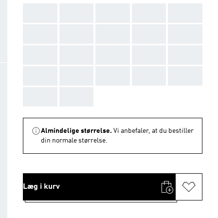
AAA
AAA
AAA
AAA
AAA
AAA
AAA
AAA
AAA
AAA
AAA
AAA
AAA
AAA
AAA
AAA
AAA
AAA
AAA
AAA
AAA
AAA
Almindelige størrelse.
Vi anbefaler, at du bestiller
din normale størrelse.
Læg i kurv