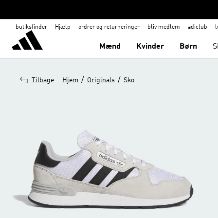
butiksfinder
Hjælp
ordrer og returneringer
bliv medlem
adiclub
l
Mænd
Kvinder
Børn
S
/
/
Tilbage
Hjem
Originals
Sko