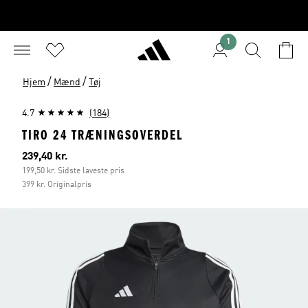
1
/
/
Hjem
Mænd
Tøj
4.7
(184)
TIRO 24 TRÆNINGSOVERDEL
Nuværende pris
239,40 kr.
199,50 kr. Sidste laveste pris
399 kr. Originalpris