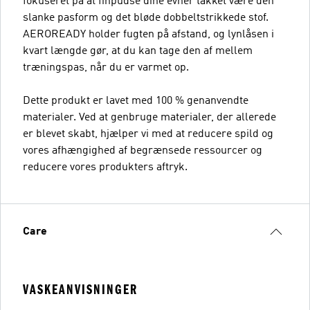
fokuseret på at finpudse dine evner takket være den
slanke pasform og det bløde dobbeltstrikkede stof.
AEROREADY holder fugten på afstand, og lynlåsen i
kvart længde gør, at du kan tage den af mellem
træningspas, når du er varmet op.
Dette produkt er lavet med 100 % genanvendte
materialer. Ved at genbruge materialer, der allerede
er blevet skabt, hjælper vi med at reducere spild og
vores afhængighed af begrænsede ressourcer og
reducere vores produkters aftryk.
Care
VASKEANVISNINGER