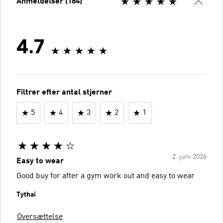
Anmeldelser (184)
4.7
Filtrer efter antal stjerner
5
4
3
2
1
2. juni 2026
Easy to wear
Good buy for after a gym work out and easy to wear
Tythai
Oversættelse