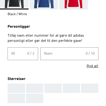
Black / White
Personliggør
Tilføj navn eller nummer for at gøre dit adidas
personligt eller gør det til den perfekte gave!
00
0 / 2
Navn
0 / 10
Ryd alt
Størrelser
AAA
AAA
AAA
AAA
AAA
AAA
AAA