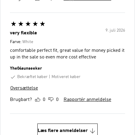
9. juli 2026
very flexible
Farve:
White
comfortable perfect fit, great value for money picked it
up in the sale so even more cost effective
Yhe04sunseeker
Bekræftet køber
Motiveret køber
Oversættelse
Brugbart?
0
0
Rapportér anmeldelse
Læs flere anmeldelser