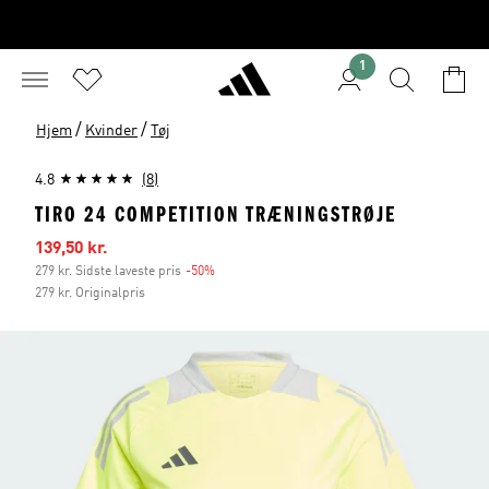
1
/
/
Hjem
Kvinder
Tøj
4.8
(8)
TIRO 24 COMPETITION TRÆNINGSTRØJE
Udsalgspris
139,50 kr.
279 kr. Sidste laveste pris
-50%
Rabat
279 kr. Originalpris