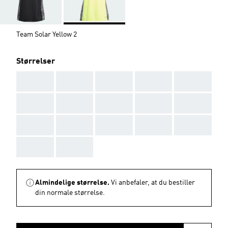
Team Solar Yellow 2
Størrelser
AAA
AAA
AAA
AAA
AAA
AAA
AAA
AAA
AAA
AAA
AAA
AAA
AAA
AAA
AAA
AAA
AAA
Almindelige størrelse.
Vi anbefaler, at du bestiller
din normale størrelse.