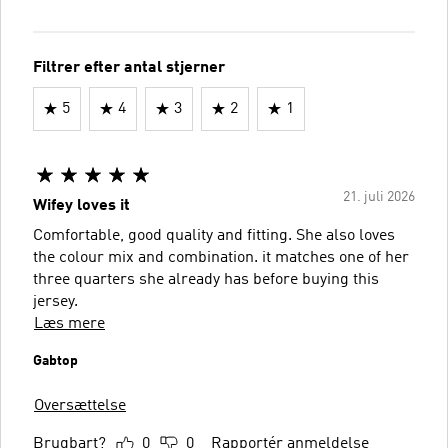
Filtrer efter antal stjerner
5
4
3
2
1
21. juli 2026
Wifey loves it
Comfortable, good quality and fitting. She also loves
the colour mix and combination. it matches one of her
three quarters she already has before buying this
jersey.
Læs mere
Gabtop
Oversættelse
Brugbart?
0
0
Rapportér anmeldelse