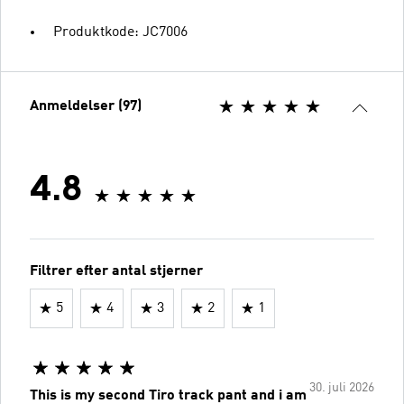
Produktkode: JC7006
Anmeldelser (97)
4.8
Filtrer efter antal stjerner
5
4
3
2
1
30. juli 2026
This is my second Tiro track pant and i am