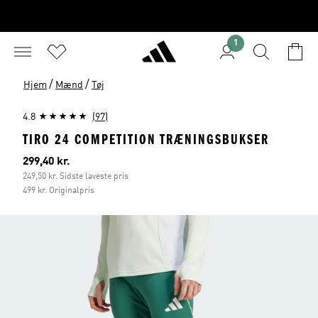
1
/
/
Hjem
Mænd
Tøj
4.8
(97)
TIRO 24 COMPETITION TRÆNINGSBUKSER
Nuværende pris
299,40 kr.
249,50 kr. Sidste laveste pris
499 kr. Originalpris