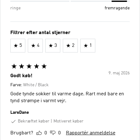
ringe
fremragende
Filtrer efter antal stjerner
5
4
3
2
1
9. maj 2026
Godt køb!
Farve:
White / Black
Gode tynde sokker til varme dage. Rart med bare en
tynd strømpe i varmt vejr.
LarsDane
Bekræftet køber
Motiveret køber
Brugbart?
0
0
Rapportér anmeldelse