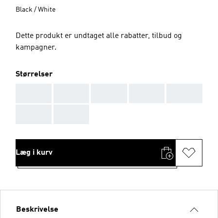
Black / White
Dette produkt er undtaget alle rabatter, tilbud og
kampagner.
Størrelser
AAA
AAA
AAA
AAA
AAA
AAA
AAA
Læg i kurv
Beskrivelse