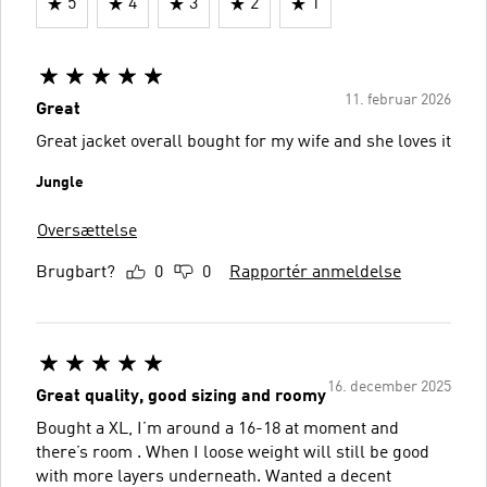
5
4
3
2
1
11. februar 2026
Great
Great jacket overall bought for my wife and she loves it
Jungle
Oversættelse
Brugbart?
0
0
Rapportér anmeldelse
16. december 2025
Great quality, good sizing and roomy
Bought a XL, I’m around a 16-18 at moment and
there’s room . When I loose weight will still be good
with more layers underneath. Wanted a decent