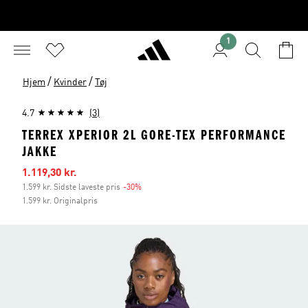
1
/
/
Hjem
Kvinder
Tøj
4.7
(3)
TERREX XPERIOR 2L GORE-TEX PERFORMANCE
JAKKE
Udsalgspris
1.119,30 kr.
1.599 kr. Sidste laveste pris
-30%
Rabat
1.599 kr. Originalpris