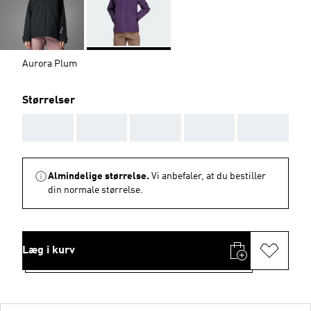
Aurora Plum
Størrelser
AAA
AAA
AAA
AAA
AAA
Almindelige størrelse.
Vi anbefaler, at du bestiller
din normale størrelse.
Læg i kurv