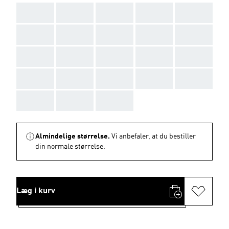
AAA
AAA
AAA
AAA
AAA
AAA
AAA
AAA
AAA
AAA
AAA
AAA
AAA
AAA
AAA
AAA
AAA
AAA
AAA
AAA
AAA
AAA
AAA
Almindelige størrelse.
Vi anbefaler, at du bestiller
din normale størrelse.
Læg i kurv