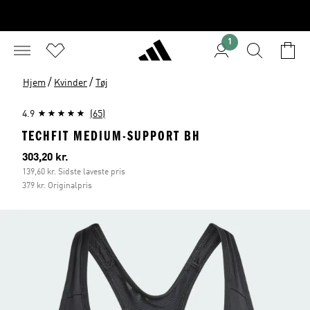
1
/
/
Hjem
Kvinder
Tøj
4.9
(65)
TECHFIT MEDIUM-SUPPORT BH
Nuværende pris
303,20 kr.
139,60 kr. Sidste laveste pris
379 kr. Originalpris