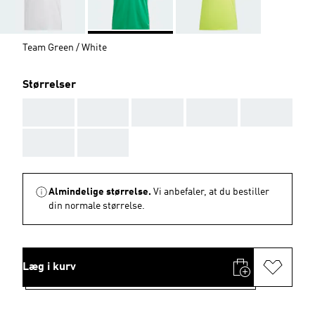
Team Green / White
Størrelser
AAA
AAA
AAA
AAA
AAA
AAA
AAA
Almindelige størrelse.
Vi anbefaler, at du bestiller
din normale størrelse.
Læg i kurv