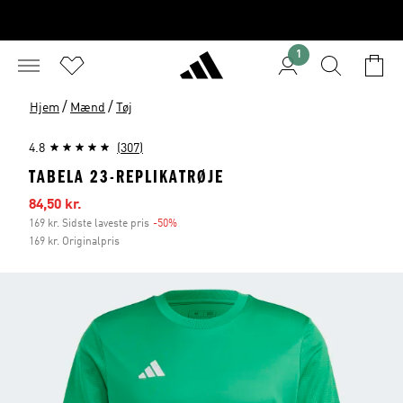
1
/
/
Hjem
Mænd
Tøj
4.8
(307)
TABELA 23-REPLIKATRØJE
Udsalgspris
84,50 kr.
169 kr. Sidste laveste pris
-50%
Rabat
169 kr. Originalpris