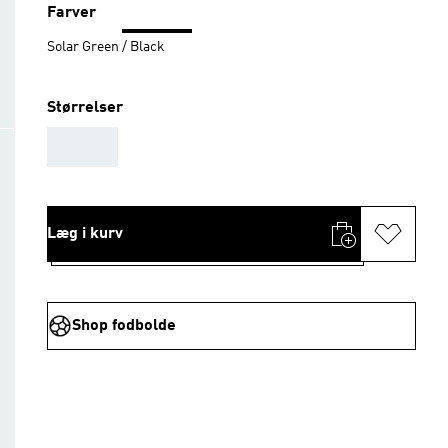
Farver
Solar Green / Black
Størrelser
AAA
Læg i kurv
Shop fodbolde