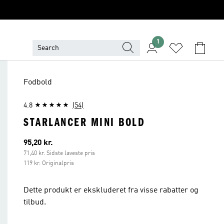
1
Fodbold
4.8
(54)
STARLANCER MINI BOLD
Nuværende pris
95,20 kr.
71,40 kr. Sidste laveste pris
119 kr. Originalpris
Dette produkt er ekskluderet fra visse rabatter og
tilbud.