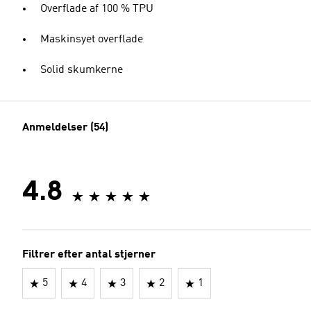
Overflade af 100 % TPU
Maskinsyet overflade
Solid skumkerne
Anmeldelser (54)
4.8
Filtrer efter antal stjerner
5
4
3
2
1