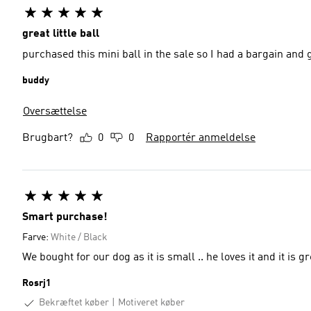
great little ball
purchased this mini ball in the sale so I had a bargain and g
buddy
Oversættelse
Brugbart?
0
0
Rapportér anmeldelse
Smart purchase!
Farve:
White / Black
We bought for our dog as 
Rosrj1
Bekræftet køber
Motiveret køber