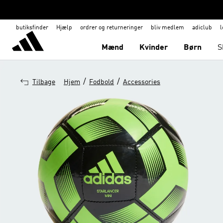
butiksfinder
Hjælp
ordrer og returneringer
bliv medlem
adiclub
l
Mænd
Kvinder
Børn
S
/
/
Tilbage
Hjem
Fodbold
Accessories