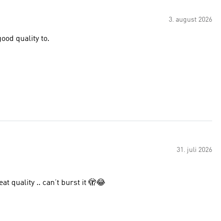
3. august 2026
ood quality to.
31. juli 2026
it is small .. he loves it and it is great quality .. can’t burst it 🫣😂