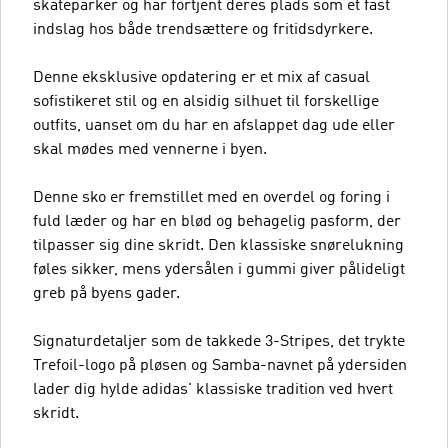
skateparker og har fortjent deres plads som et fast
indslag hos både trendsættere og fritidsdyrkere.
Denne eksklusive opdatering er et mix af casual
sofistikeret stil og en alsidig silhuet til forskellige
outfits, uanset om du har en afslappet dag ude eller
skal mødes med vennerne i byen.
Denne sko er fremstillet med en overdel og foring i
fuld læder og har en blød og behagelig pasform, der
tilpasser sig dine skridt. Den klassiske snørelukning
føles sikker, mens ydersålen i gummi giver pålideligt
greb på byens gader.
Signaturdetaljer som de takkede 3-Stripes, det trykte
Trefoil-logo på pløsen og Samba-navnet på ydersiden
lader dig hylde adidas' klassiske tradition ved hvert
skridt.