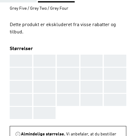
Grey Five / Grey Two / Grey Four
Dette produkt er ekskluderet fra visse rabatter og
tilbud.
Størrelser
AAA
AAA
AAA
AAA
AAA
AAA
AAA
AAA
AAA
AAA
AAA
AAA
AAA
AAA
AAA
AAA
AAA
AAA
AAA
AAA
AAA
AAA
Almindelige størrelse.
Vi anbefaler, at du bestiller