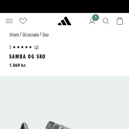
1
/
/
Hjem
Originals
Sko
5
(2)
SAMBA OG SKO
Pris
1.049 kr.