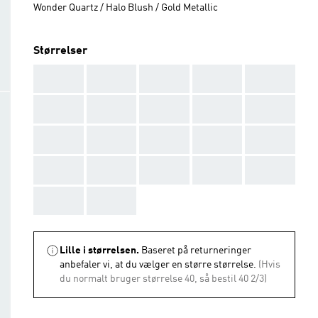
Wonder Quartz / Halo Blush / Gold Metallic
Størrelser
AAA
AAA
AAA
AAA
AAA
AAA
AAA
AAA
AAA
AAA
AAA
AAA
AAA
AAA
AAA
AAA
AAA
AAA
AAA
AAA
AAA
AAA
Lille i størrelsen.
Baseret på returneringer
anbefaler vi, at du vælger en større størrelse.
(Hvis
du normalt bruger størrelse 40, så bestil 40 2/3)