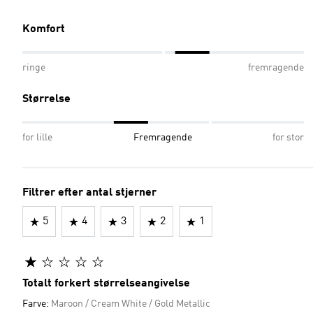
Komfort
ringe
fremragende
Størrelse
for lille
Fremragende
for stor
Filtrer efter antal stjerner
5
4
3
2
1
Totalt forkert størrelseangivelse
Farve:
Maroon / Cream White / Gold Metallic