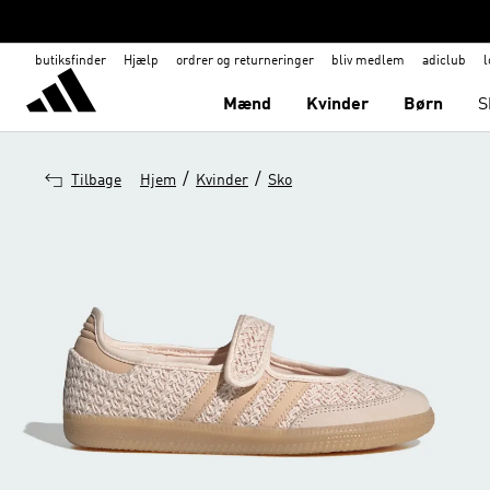
butiksfinder
Hjælp
ordrer og returneringer
bliv medlem
adiclub
l
Mænd
Kvinder
Børn
S
/
/
Tilbage
Hjem
Kvinder
Sko