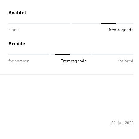
Kvalitet
ringe
fremragende
Bredde
for snæver
Fremragende
for bred
26. juli 2026