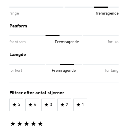
ringe
fremragende
Pasform
for stram
Fremragende
for løs
Længde
for kort
Fremragende
for lang
Filtrer efter antal stjerner
5
4
3
2
1