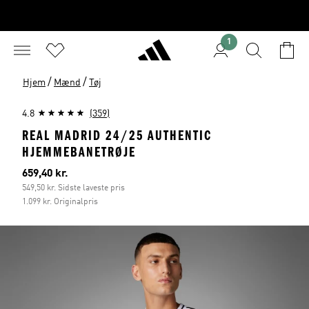
1
/
/
Hjem
Mænd
Tøj
4.8
(359)
REAL MADRID 24/25 AUTHENTIC
HJEMMEBANETRØJE
Nuværende pris
659,40 kr.
549,50 kr. Sidste laveste pris
1.099 kr. Originalpris