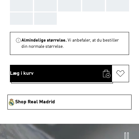
AAA
AAA
AAA
AAA
AAA
AAA
AAA
Almindelige størrelse.
Vi anbefaler, at du bestiller
din normale størrelse.
Læg i kurv
Shop Real Madrid