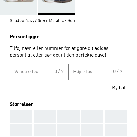
Shadow Navy / Silver Metallic / Gum
Personliggør
Tilføj navn eller nummer for at gøre dit adidas
personligt eller gør det til den perfekte gave!
Venstre fod
0 / 7
Højre fod
0 / 7
Ryd alt
Størrelser
AAA
AAA
AAA
AAA
AAA
AAA
AAA
AAA
AAA
AAA