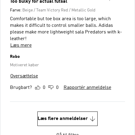
Too bulky for actual futsal
Farve:
Beige / Team Victory Red / Metallic Gold
Comfortable but toe box area is too large, which
makes it difficult to control smaller balls. Adidas
please make more lightweight sala Predators with k-
leather!
Læs mere
Robo
Motiveret køber
Oversættelse
Brugbart?
0
0
Rapportér anmeldelse
Læs flere anmeldelser