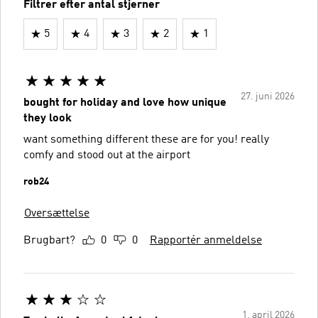
Filtrer efter antal stjerner
5
4
3
2
1
27. juni 2026
bought for holiday and love how unique
they look
want something different these are for you! really
comfy and stood out at the airport
rob24
Oversættelse
Brugbart?
0
0
Rapportér anmeldelse
1. april 2026