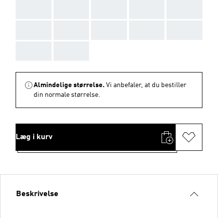
AAA
AAA
AAA
AAA
AAA
AAA
AAA
AAA
AAA
AAA
AAA
AAA
Almindelige størrelse.
Vi anbefaler, at du bestiller
din normale størrelse.
Læg i kurv
Beskrivelse