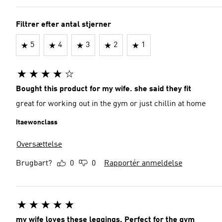
Filtrer efter antal stjerner
5
4
3
2
1
Bought this product for my wife. she said they fit
great for working out in the gym or just chillin at home
Itaewonclass
Oversættelse
Brugbart?
0
0
Rapportér anmeldelse
my wife loves these leggings. Perfect for the gym