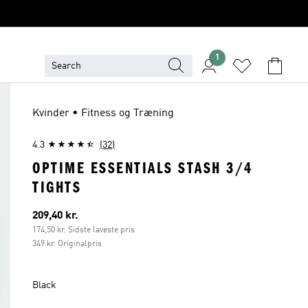
1
Kvinder • Fitness og Træning
4.3
(32)
OPTIME ESSENTIALS STASH 3/4
TIGHTS
Nuværende pris
209,40 kr.
174,50 kr. Sidste laveste pris
349 kr. Originalpris
Black