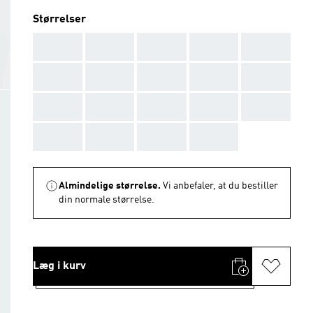
Størrelser
AAA
AAA
AAA
AAA
AAA
AAA
AAA
AAA
AAA
AAA
AAA
AAA
AAA
AAA
AAA
AAA
AAA
AAA
AAA
Almindelige størrelse.
Vi anbefaler, at du bestiller
din normale størrelse.
Læg i kurv