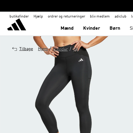
butiksfinder
Hjælp
ordrer og returneringer
bliv medlem
adiclub
l
Mænd
Kvinder
Børn
S
/
/
Tilbage
Hjem
Kvinder
Tøj