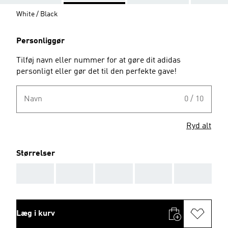
White / Black
Personliggør
Tilføj navn eller nummer for at gøre dit adidas
personligt eller gør det til den perfekte gave!
Navn
0 / 10
Ryd alt
Størrelser
AAA
AAA
AAA
AAA
AAA
Læg i kurv