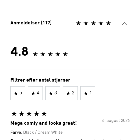
Anmeldelser (117)
4.8
Filtrer efter antal stjerner
5
4
3
2
1
6. august 2026
Mega comfy and looks great!
Farve:
Black / Cream White