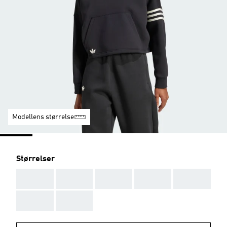
Modellens størrelse
Størrelser
AAA
AAA
AAA
AAA
AAA
AAA
AAA