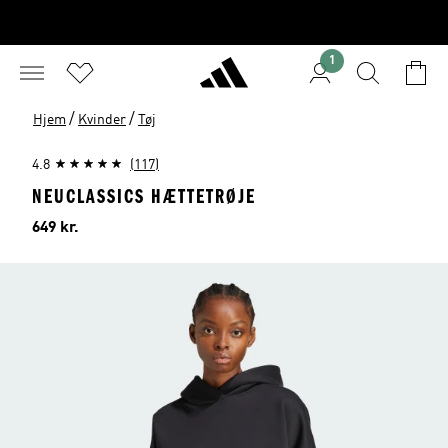
1
/
/
Hjem
Kvinder
Tøj
4.8
(117)
NEUCLASSICS HÆTTETRØJE
Pris
649 kr.