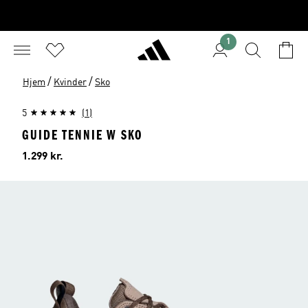
1
/
/
Hjem
Kvinder
Sko
5
(1)
GUIDE TENNIE W SKO
Pris
1.299 kr.