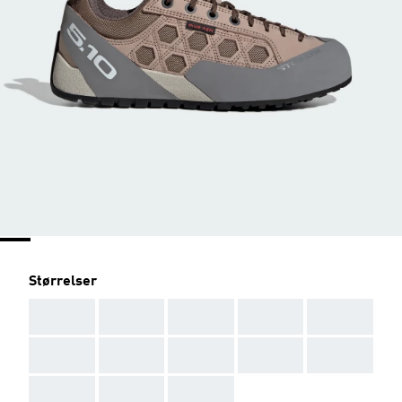
Størrelser
AAA
AAA
AAA
AAA
AAA
AAA
AAA
AAA
AAA
AAA
AAA
AAA
AAA