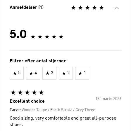
Anmeldelser (1)
5.0
Filtrer efter antal stjerner
5
4
3
2
1
18. marts 2026
Excellent choice
Farve:
Wonder Taupe / Earth Strata / Grey Three
Good sizing, very comfortable and great all-purpose
shoes.