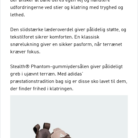
der ønsker at bane deres egen vej og håndtere
udfordringerne ved stier og klatring med tryghed og
lethed.
Den slidstærke læderoverdel giver pålidelig støtte, og
tekstilforet sikrer komforten. En klassisk
snørelukning giver en sikker pasform, når terrænet
kræver fokus.
Stealth® Phantom-gummiydersålen giver pålideligt
greb i ujævnt terræn. Med adidas'
præstationstradition bag sig er disse sko lavet til dem,
der finder frihed i klatringen.